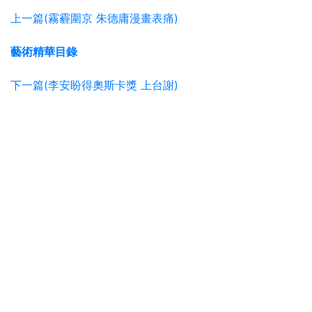
上一篇(霧霾圍京 朱德庸漫畫表痛)
藝術精華目錄
下一篇(李安盼得奧斯卡獎 上台謝)