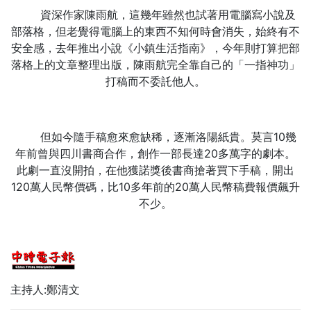
資深作家陳雨航，這幾年雖然也試著用電腦寫小說及
部落格，但老覺得電腦上的東西不知何時會消失，始終有不
安全感，去年推出小說《小鎮生活指南》，今年則打算把部
落格上的文章整理出版，陳雨航完全靠自己的「一指神功」
打稿而不委託他人。
但如今隨手稿愈來愈缺稀，逐漸洛陽紙貴。莫言10幾
年前曾與四川書商合作，創作一部長達20多萬字的劇本。
此劇一直沒開拍，在他獲諾獎後書商搶著買下手稿，開出
120萬人民幣價碼，比10多年前的20萬人民幣稿費報價飆升
不少。
主持人:鄭清文