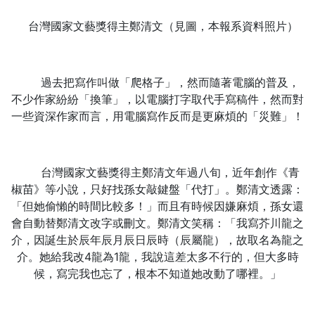
台灣國家文藝獎得主鄭清文（見圖，本報系資料照片）
過去把寫作叫做「爬格子」，然而隨著電腦的普及，
不少作家紛紛「換筆」，以電腦打字取代手寫稿件，然而對
一些資深作家而言，用電腦寫作反而是更麻煩的「災難」！
台灣國家文藝獎得主鄭清文年過八旬，近年創作《青
椒苗》等小說，只好找孫女敲鍵盤「代打」。鄭清文透露：
「但她偷懶的時間比較多！」而且有時候因嫌麻煩，孫女還
會自動替鄭清文改字或刪文。鄭清文笑稱：「我寫芥川龍之
介，因誕生於辰年辰月辰日辰時（辰屬龍），故取名為龍之
介。她給我改4龍為1龍，我說這差太多不行的，但大多時
候，寫完我也忘了，根本不知道她改動了哪裡。」