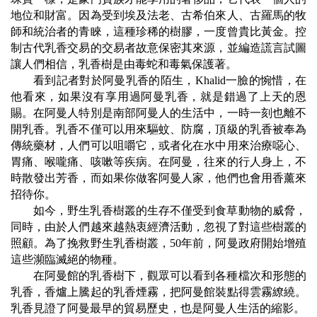
地位和財富。因為受到埃及法老、古希伯來人、古羅馬的牧
師和統治者的青睞，這種珍稀的樹膠，一度曾貴比黃金。控
制古代乳香交易的交易者故意保密其來源，並編造謊言試圖
讓人們相信，乳香樹是由毒蛇和毒氣保護著。
看到記者對於阿曼乳香的陌生，
Khalid
一臉的惋惜，在
他看來，如果沒有享用過阿曼乳香，就是錯過了上天的恩
賜。在阿曼人特別是南部阿曼人的生活中，一時一刻也離不
開乳香。乳香不僅可以用來驅蚊、防腐，頂級的乳香被奉為
傳統藥材，人們可以咀嚼它，或者化在水中用來治療噁心、
胃痛、喉嚨痛、咳嗽等疾病。在阿曼，往來的行人身上，不
時散發出芳香，而如果你做客阿曼人家，他們也會用香薰來
招待你。
如今，野生乳香樹叢的生存不僅受到食草動物的威脅，
同時，由於人們越來越熱衷經濟活動，忽視了對這些樹叢的
照顧。為了挽救野生乳香樹叢，
50
年前，阿曼政府開始增殖
這些瀕臨滅絕的物種。
在阿曼館的乳香樹下，觀眾可以看到各種檔次和形態的
乳香，香爐上騰起的乳香煙霧，把阿曼館裝點得雲霧繚繞。
乳香見證了阿曼最早的貿易歷史，也是阿曼人生活的縮影。