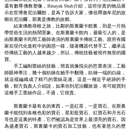
還有數尊佛教塑像，
Binayak Shah
介紹，這些珍貴的物品展
示在世博會尼泊爾館，是為了告訴大家，佛祖釋迦牟尼的故
鄉在尼泊爾，那裏是佛教的故鄉。
結束佛教尋根之旅，比鄰的斯裏蘭卡館裏，則是一片熱
帶世俗生活的熱鬧景象。在斯裏蘭卡館內，最吸引人的，是
由斯裏蘭卡民間工藝師表演的斯裏蘭卡傳統工藝。跟所有國
家在現代化進程中的困惑一樣，隨著機器代替手工，繼承這
些傳統工藝的人越來越少，所以，傳統技藝被視作無形的國
寶。
手工編制蕾絲的技藝，簡直就像指尖的芭蕾表演，工藝
師眼神專注，幾十個紡錘在她手中翻飛，紡錘一端的白線，
就這樣編織成了精巧的蕾絲花邊。這是一種近乎絕跡的手
藝，館方負責人介紹說，如果你到尼泊爾旅遊，有可能買到
這種手工蕾絲作品，不過，它很貴。
斯裏蘭卡最有名的東西，一是紅茶，一是寶石。在斯裏
蘭卡能找到各種色彩的寶石，星彩藍寶石、紅寶石和月光石
等也是這裏的特產，它們被認為是世界上最漂亮的寶石。因
為盛產寶石，斯裏蘭卡的寶石加工技藝，也有著悠久的歷