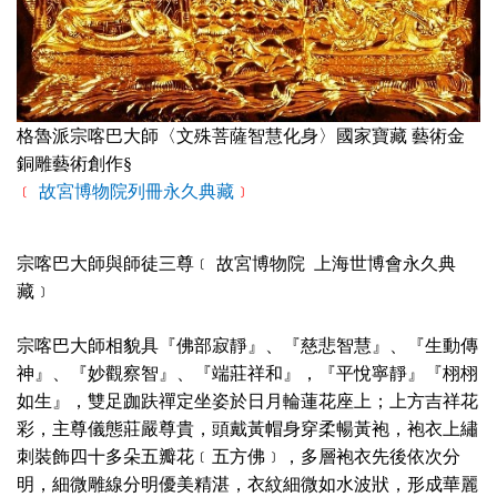
格魯派宗喀巴大師〈文殊菩薩智慧化身〉國家寶藏 藝術金
銅雕藝術創作§
﹝
故宮博物院列冊永久典藏
﹞
宗喀巴大師與師徒三尊﹝ 故宮博物院 上海世博會永久典
藏﹞
宗喀巴大師相貌具『佛部寂靜』、『慈悲智慧』、『生動傳
神』、『妙觀察智』、『端莊祥和』，『平悅寧靜』『栩栩
如生』，雙足跏趺禪定坐姿於日月輪蓮花座上；上方吉祥花
彩，主尊儀態莊嚴尊貴，頭戴黃帽身穿柔暢黃袍，袍衣上繡
刺裝飾四十多朵五瓣花﹝五方佛﹞，多層袍衣先後依次分
明，細微雕線分明優美精湛，衣紋細微如水波狀，形成華麗