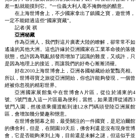
差一點就能摸到它。
”
一位義大利人毫不掩飾他的醋意。
在上海世博會上，不少國家拿出了鎮國之寶，遊世博，
一定不能錯過這些
“
國家寶藏
”
。
記者
/
黃 祺
亞洲秘藏
作為亞洲人，我們對這片廣袤大陸的瞭解，卻常常不如
遙遠的其他大洲。這也許緣於亞洲國家在工業革命後的落後
狀態，也許因為戰亂頻發而增加了認識的難度，又或許，只
是因為地理上的接近，而讓我們的好奇心漸漸消褪。
好在
2010
上海世博會上，亞洲各國秘藏紛紛驚豔亮相。
所以，世博尋寶之旅從亞洲開始，你也許能夠發現，一個曾
經被你忽視的精彩世界。
亞洲國家展館集中在世博會
A
片區，從位於浦東的
4
號、
5
號門進入這一片區最為便利，當然，如果選擇從浦西
3
號門入園，然後搭乘擺渡船到達
L2
水門碼頭登陸亞洲展館
區，會增加幾分樂趣和愜意。
在世博會開幕之前，最受關注的一件國寶，是尼泊爾館
的佛舍利，但是，在開園
10
天后，佛舍利還是沒有現身世博
會，它是否能夠來到上海，目前還是未解之謎，但這似乎並