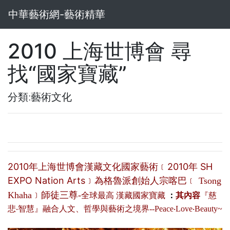
中華藝術網-藝術精華
2010 上海世博會 尋
找“國家寶藏”
分類:藝術文化
2010
年上海世博會漢藏文化國家藝術﹝
2010
年
SH
EXPO Nation Arts
﹞為
格魯派創始人宗喀巴﹝
Tsong
Khaha
﹞師徒三尊-
全球最高 漢藏國家寶藏
：
其內容
『慈
悲‧智慧』融合人文、哲學與藝術之境界--Peace‧Love‧Beauty~