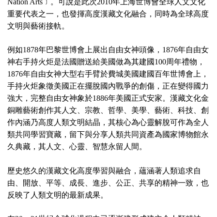
Nation Arts
﹞。可說是此次2010年上海世博會全球人文文化
重要代表之一，也發揮高度漢藏文化融合，同時為全球高度
文明與藝術接軌。
例如
1878
年巴黎世博會上展出自由女神頭像，
1876
年自由女
神右手持火炬是法國贈送給美國做為其建國
100
周年禮物，
1876
年自由女神大型右手臂於費城美國建國百年世博會上，
手持火炬象徵美國正在擺脫國內戰爭的創傷，正在變得國力
強大，完整自由女神象於
1886
年美國正式安家。漢藏文化金
銅雕藝術創作其人文
、宗教
、哲學
、美學
、藝術
、科技
、
創
作
內涵乃高度人類文明結晶，其核心為心靈解脫可作為全人
類共同學習寶藏，留下與分享人類共同資產為國家博物館永
久典藏，其人文
、
心靈
、智慧
永留人間。
歷史悠久的漢藏文化高度學習與融合，蘊涵著人類追求自
由、開放、平等、成長、進步、公正、共享的精神一致，也
反映了人類文明的最新成果。