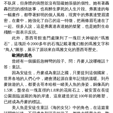
不臥床，但身體的病態並沒有阻礙她張揚的個性。她有著轟
轟烈烈的感情故事，也有醉生夢死的人生片段。弗裏達的每
一幅畫作，都帶著鮮明的個人風格，現實中的弗裏達雙眉濃
密，在畫中，她強化了自己的這一特徵，把兩條眉毛連在了
一起。很多人說，這是弗裏達表達她的桀驁，也是她對生命
殘酷一面表示反抗。
此外，墨西哥館進門處陳列了一塊巨大神秘的
“
瑪雅
石
”
，這塊距今
2000
多年的石塊記載著魔幻般的瑪雅文字和
“
鳥人
”
圖形，展示了源頭來自瑪雅文化的墨西哥歷史。
歐洲的底色
曾經有一個腦筋急轉彎的段子。問：丹麥人說哪種話？
答：童話。
因為安徒生，丹麥成為童話之國，只要提到這個國家，
世界各地的人們心中，總會湧起源自童年記憶的溫暖。到丹
麥旅遊的人，都要去
哥本哈根
一睹美人魚的身姿，銅像高約
1.5
米
，盤坐在一塊直徑約
1.8
米
的花崗石上，被安置在長堤
公園面臨波羅的海的岸邊。這座建造於近
100
年前的雕塑，
已經成為丹麥的標誌。
美人魚是安徒生童話《海的女兒》中的角色，在這篇童