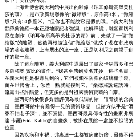
砍下了美杜莎的頭。
上海世博會義大利館中展出的雕像《珀耳修斯高舉美杜
莎的頭》，是市政廣場雕像的
“
微縮版
”
，原作高
3
米
，
“
微縮
版
”
只有
50
多釐米。
“
但你也不能說它是假的哦。
”
義大利館
翻譯桑德羅一本正經地跟記者強調。他解釋說，雕塑家切利
尼在創作《珀耳修斯高舉美杜莎的頭》前，先做了一個
“
微
縮版
”
的雕塑，然後再根據這個
“
微縮版
”
做成了現在市政廣
場的著名雕塑，上海展出的這一座，正是切利尼之前親手創
作的那一座。
除了這座雕塑，義大利館中還展出了畫家卡納雷多和巴
多羅梅奧 賓比的畫作。
“
我甚至感到莫名其妙，這些名畫，
在義大利也是很難見到的，它們被鎖在防彈的玻璃櫃子裏。
而在世博會上，你差一點就能摸到它。
”
桑德羅說這話時，
流露出些許醋意，但更多的是對祖國藝術寶藏的自豪。
墨西哥館被很多媒體評價為最低調的館，這背後的含義
是，墨西哥館中有難得一見的藝術珍品，但館方似乎是
“
酒
香不怕巷子深
”
，並不張揚。墨西哥最具傳奇性的畫家弗裏
達 卡羅
(Frida Kahlo)
的自畫像，被掛在展館一處並不起眼的
位置。
因為疾病和車禍，弗裏達一生都被病痛折磨，最後不得