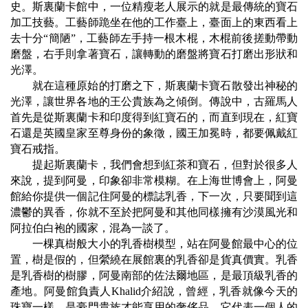
史。斯裏蘭卡館中，一位精瘦老人展示的就是最傳統的寶石
加工技藝。工藝師跪坐在他的工作臺上，臺面上的東西看上
去十分
“
簡陋
”
，工藝師左手持一根木棍，木棍前後搓動帶動
磨盤，右手則拿著寶石，讓轉動的磨盤將寶石打磨出形狀和
光澤。
就在這種原始的打磨之下，斯裏蘭卡寶石散發出神秘的
光澤，讓世界各地的王公貴族為之傾倒。傳說中，古羅馬人
首先是從斯裏蘭卡和印度得到紅寶石的，而直到現在，紅寶
石還是英國皇家至尊身份的象徵，國王加冕時，都要佩戴紅
寶石戒指。
提起斯裏蘭卡，我們會想到紅茶和寶石，但對於很多人
來說，提到阿曼，印象卻非常模糊。在上海世博會上，阿曼
館給你提供一個記住阿曼的標誌乳香，下一次，只要聞到這
濃鬱的異香，你就不至於把阿曼和其他同樣擁有沙漠風光和
阿拉伯白袍的國家，混為一談了。
一棵真樹般大小的乳香樹模型，站在阿曼館最中心的位
置，樹是假的，但縈繞在展館裏的乳香卻是貨真價實。乳香
是乳香樹的樹膠，阿曼南部的佐法爾地區，是最頂級乳香的
產地。阿曼館負責人
Khalid
介紹說，曾經，乳香就像今天的
珠寶一樣，是豪門貴族才能享用的奢侈品，它代表一個人的