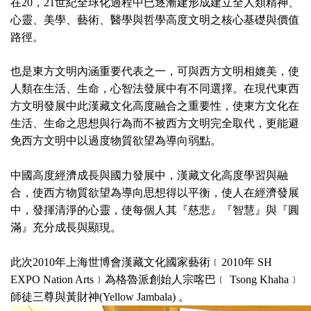
在
20
，
21
世紀全球化過程中已逐漸建形成建立全人類精神、
心靈、美學、藝術、醫學與哲學高度文明之核心基礎與價值
路徑。
也是東方文明內涵重要代表之一，可與西方文明相媲美，使
人類在生活、生命，心智法發展中有不同選擇。在現代東西
方文明發展中此漢藏文化高度融合之重要性，使東方文化在
生活、生命之思想與行為而不被西方文明完全取代，更能避
免西方文明中以過度物質欲望為導向弱點。
中國高度經濟成長與國力發展中，漢藏文化高度學習與融
合，使西方物質欲望為導向思想得以平衡，使人在經濟發展
中，發揮清淨的心靈，使每個人其『慈悲』『智慧』與『圓
滿』充分成長與顯現。
此次
2010
年上海世博會漢藏文化國家藝術﹝
2010
年
SH
EXPO Nation Arts
﹞為
格魯派創始人宗喀巴﹝
Tsong Khaha
﹞
師徒三尊與黃財神
(Yellow Jambala)
。