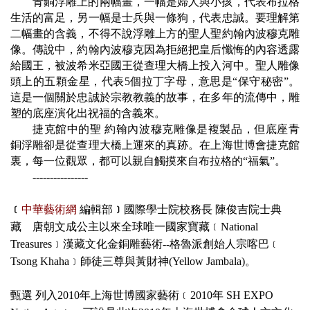
青銅浮雕上的兩幅畫，一幅是婦人與小孩，代表布拉格
生活的富足，另一幅是士兵與一條狗，代表忠誠。要理解第
二幅畫的含義，不得不說浮雕上方的聖人聖約翰內波穆克雕
像。傳說中，約翰內波穆克因為拒絕把皇后懺悔的內容透露
給國王，被波希米亞國王從查理大橋上投入河中。聖人雕像
頭上的五顆金星，代表
5
個拉丁字母，意思是
“
保守秘密
”
。
這是一個關於忠誠於宗教教義的故事，在多年的流傳中，雕
塑的底座演化出祝福的含義來。
捷克館中的聖 約翰內波穆克雕像是複製品，但底座青
銅浮雕卻是從查理大橋上運來的真跡。在上海世博會捷克館
裏，每一位觀眾，都可以親自觸摸來自布拉格的
“
福氣
”
。
----------------
﹝
中華藝術網
編輯部
﹞
國際學士院校務長
陳俊吉院士典
藏 唐朝文成公主以來全球唯一國家寶藏﹝
National
Treasures
﹞漢藏文化金銅雕藝術
--
格魯派創始人宗喀巴﹝
Tsong Khaha
﹞師徒三尊與黃財神
(Yellow Jambala)
。
甄選 列入
2010
年上海世博國家藝術﹝
2010
年
SH EXPO