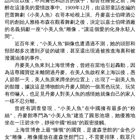
話問世以後，不同膚色和語言的孩子，都曾在睡覺之前，陶
醉在這淒美的愛情故事中。
1909
年
12
月，由這部童話改編的
芭蕾舞劇《小美人魚》在哥本哈根上演。丹麥嘉士伯啤酒公
司的創始人雅格布森在觀看舞劇之後，決定以嘉士伯啤酒廠
的名義捐獻一座
“
小美人魚
”
雕像，
“
讓這個愛的化身永駐人
間
”
。
近百年來，
“
小美人魚
”
銅像也遭遇過不測，她的頭部和
頸部都多次遭到歹徒的破壞，甚至還出現過被推進海裏和被
潑灑油漆的事件。
丹麥美人魚來到上海世博會，曾經在當地引起轟動，因
為這尊國寶從未離開過丹麥。在美人魚啟程來上海以後，愚
人節那一天，美人魚原來蹲坐的位置上，出現了一副美人魚
的骷髏，據說這是博物館向丹麥人開的一個黑色玩笑。玩笑
有些嚇人，也足見丹麥人對美人魚的感情她就像自己的家人
一樣不忍分離。
曾經有調查發現，
“
小美人魚
”
在中國擁有最多的
“
粉
絲
”
，丹麥館專門為
“
小美人魚
”
建造了圓形池塘，她優雅地
坐在一汪碧水中，靜候中國
“
粉絲
”
的親密接觸。
上海世博會上最
“
慷慨
”
的國寶，是盧森堡館的
“
金色少
女
”
雕像，雕像擺放在盧森堡館門口，不需要排隊，觀眾只