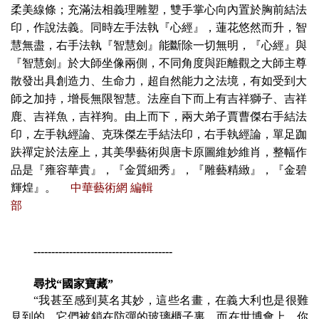
柔美線條；充滿法相義理雕塑，雙手掌心向內置於胸前結法
印，作說法義。同時左手法執『心經』，蓮花悠然而升，智
慧無盡，右手法執『智慧劍』能斷除一切無明，『心經』與
『智慧劍』於大師坐像兩側，不同角度與距離觀之大師主尊
散發出具創造力、生命力，超自然能力之法境，有如受到大
師之加持，增長無限智慧。法座自下而上有吉祥獅子、吉祥
鹿、吉祥魚，吉祥狗。由上而下，兩大弟子賈曹傑右手結法
印，左手執經論、克珠傑左手結法印，右手執經論，單足跏
趺禪定於法座上，其美學藝術與唐卡原圖維妙維肖，整幅作
品是『雍容華貴』，『金質細秀』，『雕藝精緻』，『金碧
輝煌』。
中華藝術網 編輯
部
---------------------------------------
尋找
“
國家寶藏
”
“
我甚至感到莫名其妙，這些名畫，在義大利也是很難
見到的，它們被鎖在防彈的玻璃櫃子裏。而在世博會上，你