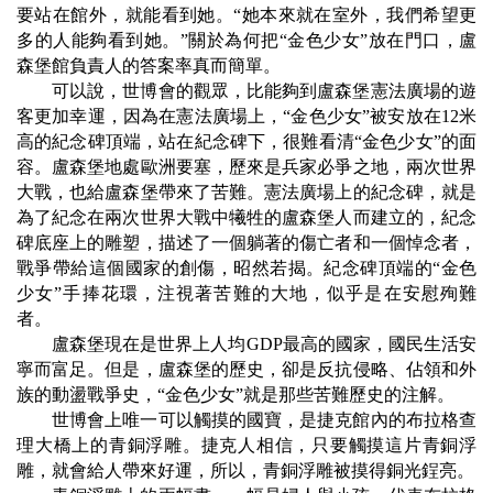
要站在館外，就能看到她。
“
她本來就在室外，我們希望更
多的人能夠看到她。
”
關於為何把
“
金色少女
”
放在門口，盧
森堡館負責人的答案率真而簡單。
可以說，世博會的觀眾，比能夠到盧森堡憲法廣場的遊
客更加幸運，因為在憲法廣場上，
“
金色少女
”
被安放在
12
米
高的紀念碑頂端，站在紀念碑下，很難看清
“
金色少女
”
的面
容。盧森堡地處歐洲要塞，歷來是兵家必爭之地，兩次世界
大戰，也給盧森堡帶來了苦難。憲法廣場上的紀念碑，就是
為了紀念在兩次世界大戰中犧牲的盧森堡人而建立的，紀念
碑底座上的雕塑，描述了一個躺著的傷亡者和一個悼念者，
戰爭帶給這個國家的創傷，昭然若揭。紀念碑頂端的
“
金色
少女
”
手捧花環，注視著苦難的大地，似乎是在安慰殉難
者。
盧森堡現在是世界上人均
GDP
最高的國家，國民生活安
寧而富足。但是，盧森堡的歷史，卻是反抗侵略、佔領和外
族的動盪戰爭史，
“
金色少女
”
就是那些苦難歷史的注解。
世博會上唯一可以觸摸的國寶，是捷克館內的布拉格查
理大橋上的青銅浮雕。捷克人相信，只要觸摸這片青銅浮
雕，就會給人帶來好運，所以，青銅浮雕被摸得銅光鋥亮。