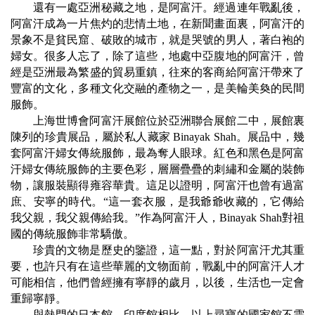
還有一處亞洲秘藏之地，是阿富汗。經過連年戰亂後，
阿富汗成為一片焦灼的悲情土地，在新聞畫面裏，阿富汗的
景象不是貧民窟、破敗的城市，就是哭號的男人，著白袍的
婦女。很多人忘了，除了這些，地處中亞腹地的阿富汗，曾
經是亞洲最為繁盛的貿易重鎮，往來的客商給阿富汗帶來了
豐富的文化，多種文化交融的產物之一，是美輪美奐的民間
服飾。
上海世博會阿富汗展館位於亞洲聯合展館二中，展館裏
陳列的珍貴展品，屬於私人藏家
Binayak Shah
。展品中，幾
套阿富汗婦女傳統服飾，最為奪人眼球。紅色和黑色是阿富
汗婦女傳統服飾的主要色彩，層層疊疊的刺繡和金屬的裝飾
物，讓服裝顯得雍容華貴。這足以證明，阿富汗也曾有過富
庶、安寧的時代。
“
這一套衣服，是我爺爺收藏的，它傳給
我父親，我父親傳給我。
”
作為阿富汗人，
Binayak Shah
對祖
國的傳統服飾非常驕傲。
珍貴的文物是歷史的鑒證，這一點，對於阿富汗尤其重
要，也許只有在這些華麗的文物面前，戰亂中的阿富汗人才
可能相信，他們曾經擁有寧靜的歲月，以後，生活也一定會
重歸寧靜。
與熱門的日本館、印度館相比，以上尋寶的國家館不需