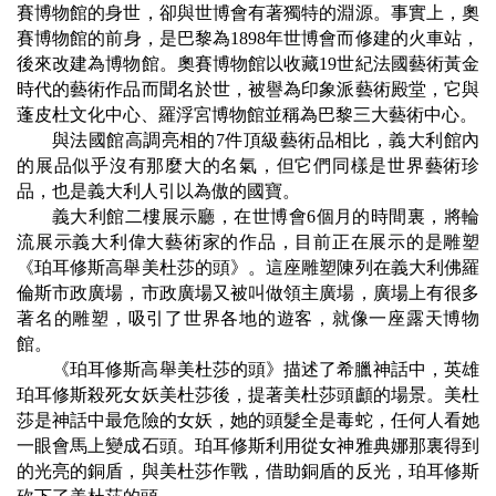
賽博物館的身世，卻與世博會有著獨特的淵源。事實上，奧
賽博物館的前身，是巴黎為
1898
年世博會而修建的火車站，
後來改建為博物館。奧賽博物館以收藏
19
世紀法國藝術黃金
時代的藝術作品而聞名於世，被譽為印象派藝術殿堂，它與
蓬皮杜文化中心、羅浮宮博物館並稱為巴黎三大藝術中心。
與法國館高調亮相的
7
件頂級藝術品相比，義大利館內
的展品似乎沒有那麼大的名氣，但它們同樣是世界藝術珍
品，也是義大利人引以為傲的國寶。
義大利館二樓展示廳，在世博會
6
個月的時間裏，將輪
流展示義大利偉大藝術家的作品，目前正在展示的是雕塑
《珀耳修斯高舉美杜莎的頭》。這座雕塑陳列在義大利佛羅
倫斯市政廣場，市政廣場又被叫做領主廣場，廣場上有很多
著名的雕塑，吸引了世界各地的遊客，就像一座露天博物
館。
《珀耳修斯高舉美杜莎的頭》描述了希臘神話中，英雄
珀耳修斯殺死女妖美杜莎後，提著美杜莎頭顱的場景。美杜
莎是神話中最危險的女妖，她的頭髮全是毒蛇，任何人看她
一眼會馬上變成石頭。珀耳修斯利用從女神雅典娜那裏得到
的光亮的銅盾，與美杜莎作戰，借助銅盾的反光，珀耳修斯