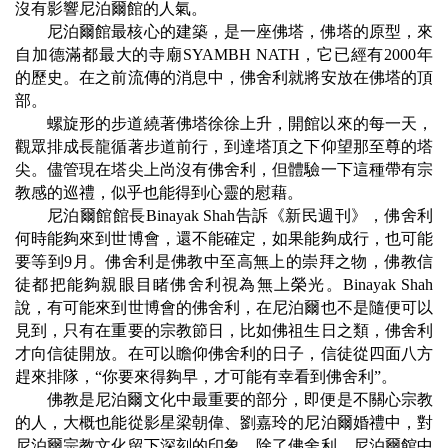
沒有影響尼泊爾館的人氣。
尼泊爾館最核心的建築，是一座佛塔，佛塔的原型，來
自加德滿都最大的寺廟
SYAMBH NATH
，它已經有
2000
年
的歷史。在之前流傳的消息中，佛舍利就將安放在佛塔的頂
部。
螺旋形的步道繞著佛塔徐徐上升，開館以來的每一天，
觀眾排成長龍循著步道前行，到達塔頂之下仰望那至尊的塔
尖。儘管現在塔尖上尚沒有佛舍利，但體驗一下這種帶有宗
教感的巡禮，似乎也能得到心靈的慰藉。
尼泊爾館館長
Binayak Shah
告訴《新民週刊》，佛舍利
何時能夠來到世博會，還不能確定，如果能夠成行，也可能
要等到
9
月。佛舍利是佛教中至高無上的崇拜之物，佛教信
徒都把能夠親眼目睹佛舍利視為無上榮光。
Binayak Shah
說，有可能來到世博會的佛舍利，在尼泊爾也不是隨便可以
見到，只有在重要的宗教節日，比如佛祖生日之類，佛舍利
才向信徒開放。在可以瞻仰佛舍利的日子，信徒從四面八方
趕來排隊，
“
你要來得夠早，才可能有幸看到佛舍利
”
。
佛教是尼泊爾文化中最重要的部分，即便是不關心宗教
的人，大概也能從影星梁朝偉、劉嘉玲的尼泊爾婚禮中，對
尼泊爾宗教文化留下深刻的印象。除了佛舍利，尼泊爾館中