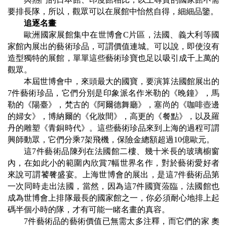
要排長隊，所以，觀眾可以在展館中怡然自得，細細品鑒。
追逐名畫
歐洲國家展館集中在世博會
C
片區，法國、義大利等國
家館內展出的藝術珍品，可謂價值連城。可以說，即使沒有
造型獨特的展館，單單這些藝術珍寶也足以吸引成千上萬的
觀眾。
本屆世博會中，來頭最大的國寶，要演算法國館展出的
7
件藝術珍品，它們分別是印象派名作米勒的《晚鐘》，馬
勒的《陽臺》，梵古的《阿爾德舞廳》，塞尚的《咖啡壺邊
的婦女》，博納爾的《化妝間》，高更的《餐點》，以及羅
丹的雕塑《青銅時代》。這些藝術珍品來到上海的過程可謂
興師動眾，它們分乘
7
架飛機，保險金總額超過
10
億歐元。
這
7
件藝術品陳列在法國館二樓、幾十米長的玻璃櫥窗
內，在如此小的範圍內欣賞
7
幅世界名作，對於藝術愛好者
來說可謂饕餮盛宴。上海世博會的展出，是這
7
件藝術品第
一次同時走出法國，當然，因為這
7
件國寶蒞臨，法國館也
成為世博會上排隊最長的國家館之一，你必須耐心地排上起
碼半個小時的隊，才有可能一睹名畫的真容。
7
件藝術品的藝術價值已無需太多注釋，而它們的家 奧