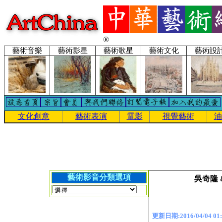
®
藝術音樂
藝術影星
藝術歌星
藝術文化
藝術設
文化創意
藝術表演
電影
視覺藝術
油
藝術影音分類選項
吳奇隆 
更新日期:2016/04/04 01: