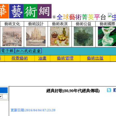
全
球
藝
術
菁
英
平
台
®
藝術文化
藝術設計
藝術表演
藝術公益
藝術國際
影
視覺藝術
油畫
藝術管理
藝術出版
經典好歌(80,90年代經典傳唱)
更新日期:2016/04/04 07:23:39