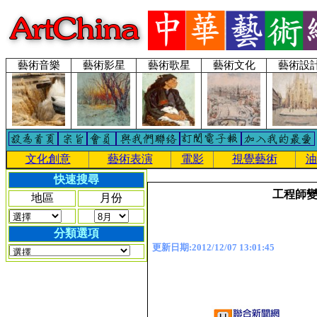
藝術音樂
藝術影星
藝術歌星
藝術文化
藝術設
文化創意
藝術表演
電影
視覺藝術
油
快速搜尋
工程師變
地區
月份
分類選項
更新日期:2012/12/07 13:01:45