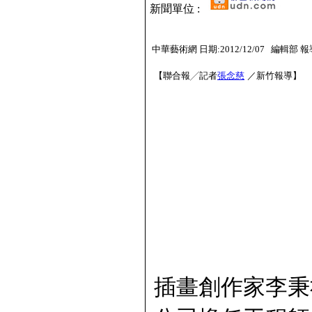
新聞單位 :
中華藝術網 日期:2012/12/07 編輯部 報
【聯合報╱記者
張念慈
／新竹報導】
插畫創作家李秉