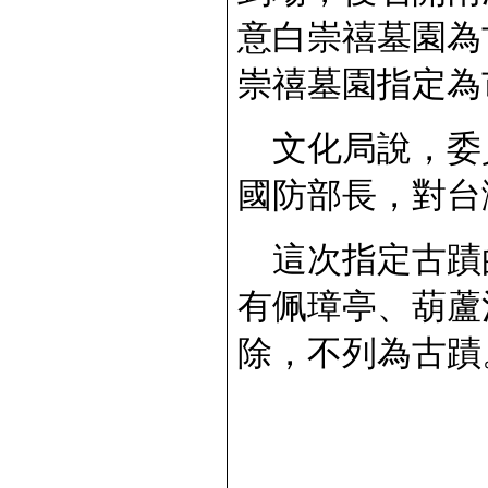
意白崇禧墓園為
崇禧墓園指定為
文化局說，委
國防部長，對台
這次指定古蹟
有佩璋亭、葫蘆
除，不列為古蹟