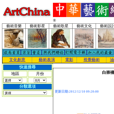
®
藝術音樂
藝術影星
藝術歌星
藝術文化
藝術設
文化創意
藝術表演
電影
視覺藝術
油
快速搜尋
白崇禧
地區
月份
分類選項
更新日期:2012/12/10 09:20:00