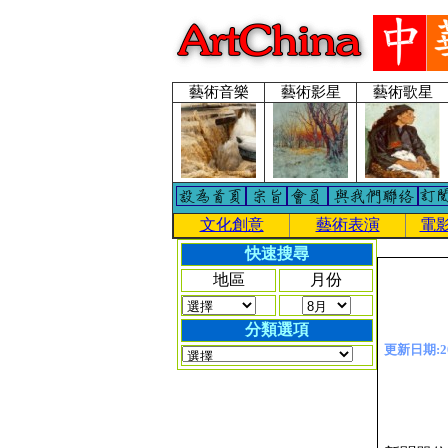
藝術音樂
藝術影星
藝術歌星
文化創意
藝術表演
電
快速搜尋
地區
月份
分類選項
更新日期:201