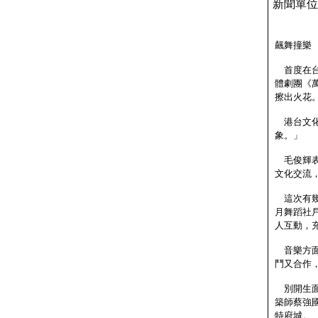
新聞單位 
飆舞撞樂 「
首度在台
體劇團《
擦出火花
港台文化
象。」
毛俊輝表
文化交流
這次有幾
月舞蹈社
人互動，
音樂方面
鬥又合作
別開生面
築師蔡強
特府城。