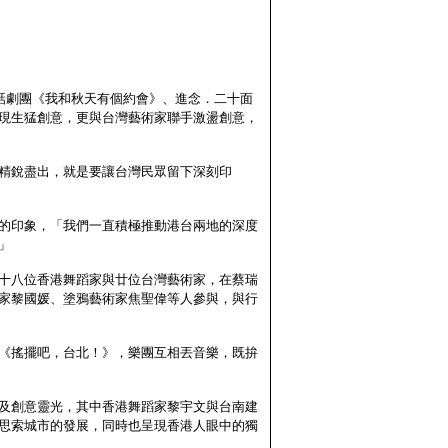
話劇團《我和秋天有個約會》、進念．二十面
現生猛創意，更與台灣藝術家聯手激盪創意，
精銳盡出，就是要讓台灣民眾留下深刻印
的印象，「我們一直積極推動港台兩地的深度
」
十八位香港舞蹈家與廿位台灣藝術家，在蔡瑞
家黎國媛、塗鴉藝術家焦聖偉等人參與，與行
《搖擺吧，台北！》，樂團互相丟音樂，既拚
及創意靈光，其中香港舞蹈家黎宇文與台南建
思索城市的發展，同時也呈現香港人眼中的獨