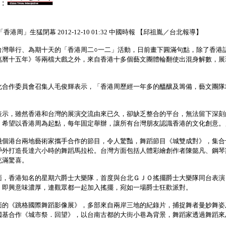
:
香港周」生猛閉幕 2012-12-10 01:32 中國時報 【邱祖胤／台北報導】
灣舉行、為期十天的「香港周二○一二」活動，日前畫下圓滿句點，除了香港
萬曆十五年》等兩檔大戲之外，來自香港十多個藝文團體輪翻使出混身解數，展
。
合作委員會召集人毛俊輝表示，「香港周歷經一年多的醞釀及籌備，藝文團隊
示，雖然香港和台灣的展演交流由來已久，卻缺乏整合的平台，無法留下深刻
，希望以香港周為起點，每年固定舉辦，讓所有台灣朋友認識香港的文化創意。
個港台兩地藝術家攜手合作的節目，令人驚豔，舞蹈節目《城雙成對》，集合
戶外打造長達六小時的舞蹈馬拉松。台灣方面包括人體彩繪創作者陳懿凡、鋼琴
充滿驚喜。
，香港知名的星期六爵士大樂隊，首度與台北ＧＪＯ搖擺爵士大樂隊同台表演
，即興意味濃厚，連觀眾都一起加入搖擺，宛如一場爵士狂歡派對。
的《跳格國際舞蹈影像展》，多部來自兩岸三地的紀錄片，捕捉舞者曼妙舞姿
國基合作《城市祭．回望》，以台南古都的大街小巷為背景，舞蹈家透過舞蹈來