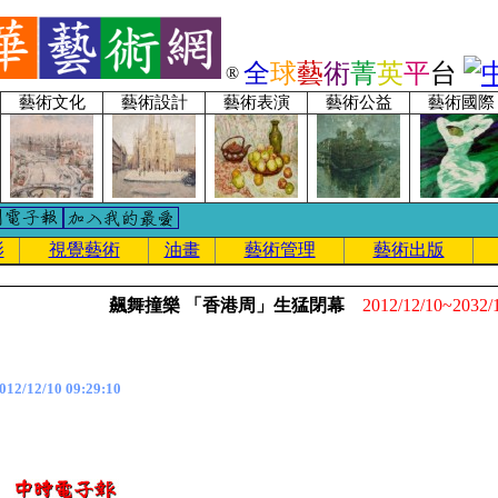
全
球
藝
術
菁
英
平
台
®
藝術文化
藝術設計
藝術表演
藝術公益
藝術國際
影
視覺藝術
油畫
藝術管理
藝術出版
飆舞撞樂 「香港周」生猛閉幕
2012/12/10~2032/
2/12/10 09:29:10