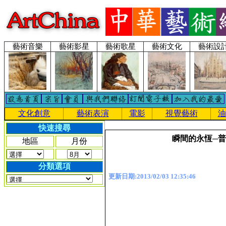
藝術音樂
藝術影星
藝術歌星
藝術文化
藝術設
文化創意
藝術表演
電影
視覺藝術
油
快速搜尋
瞬間的永恆─普
地區
月份
分類選項
更新日期:2013/02/03 12:35:46