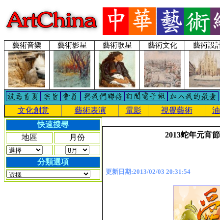
藝術音樂
藝術影星
藝術歌星
藝術文化
藝術設
文化創意
藝術表演
電影
視覺藝術
油
快速搜尋
2013蛇年元宵
地區
月份
分類選項
更新日期:2013/02/03 20:31:54