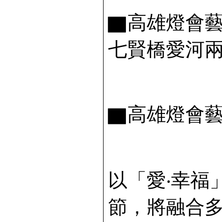
▇高雄燈會藝
七賢橋愛河
▇高雄燈會藝
以「愛‧幸福
節，將融合