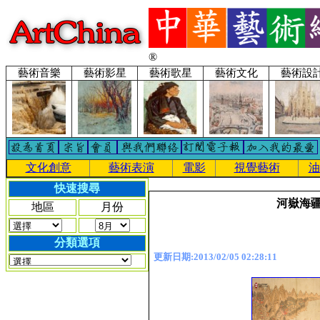
®
藝術音樂
藝術影星
藝術歌星
藝術文化
藝術設
文化創意
藝術表演
電影
視覺藝術
油
快速搜尋
河嶽海
地區
月份
分類選項
更新日期:2013/02/05 02:28:11