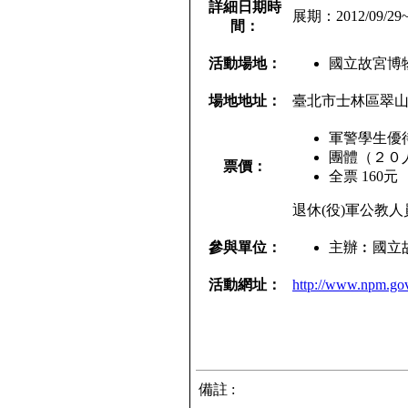
詳細日期時
展期：2012/09/29~2
間：
活動場地：
國立故宮博物
場地地址：
臺北市士林區翠山
軍警學生優待
團體（２０人
票價：
全票 160元
退休(役)軍公教
參與單位：
主辦︰國立
活動網址：
http://www.npm.go
備註 :