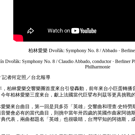
柏林愛樂 Dvořák: Symphony No. 8 / Abbado · Berliner
ín Dvořák: Symphony No. 8 / Claudio Abbado, conductor · Berliner Phi
Philharmonie
╱記者何定照／台北報導
五年，柏林愛樂交響樂團首度來台引發轟動，前年來台小巨蛋轉播
。今年柏林愛樂三度來台，獻上法國當代巨擘布列茲等更具挑戰
林愛樂來台曲目，第一回是貝多芬「英雄」交響曲和理查‧史特勞
場音樂會必有的當代曲目，則挑中當年卅四歲的英國作曲家阿德
古典代表，兩曲都題名「英雄」也很吸睛，台灣罕知的阿德斯，