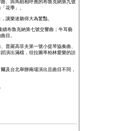
響曲、與馬勒相呼應的布魯克納第九號
曲「花季」。
景，讓樂迷聽得大為驚豔。
，再接續布魯克納第七號交響曲；牛耳藝
的曲目。
曲、普羅高菲夫第一號小提琴協奏曲、
舞蹈演出滿檔，但拉圖率柏林愛樂的詮
首爾及台北舉辦兩場演出且曲目不同，
。