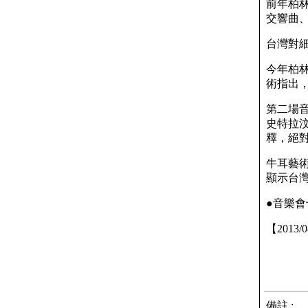
前年柏
交響曲
台灣對
今年柏林
術指出
第二場
史特拉
釋，絕
牛耳藝
顯示台
●音樂
【2013/
備註 :