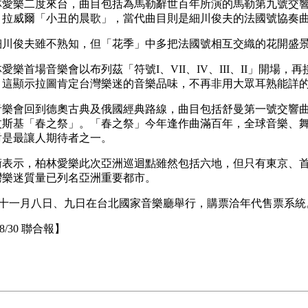
林愛樂二度來台，曲目包括為馬勒辭世百年所演的馬勒第九號交
、拉威爾「小丑的晨歌」，當代曲目則是細川俊夫的法國號協奏
細川俊夫雖不熟知，但「花季」中多把法國號相互交織的花開盛
愛樂首場音樂會以布列茲「符號I、VII、IV、III、II」開場
，這顯示拉圖肯定台灣樂迷的音樂品味，不再非用大眾耳熟能詳
音樂會回到德奧古典及俄國經典路線，曲目包括舒曼第一號交響
汶斯基「春之祭」。「春之祭」今年逢作曲滿百年，全球音樂、
對是最讓人期待者之一。
術表示，柏林愛樂此次亞洲巡迴點雖然包括六地，但只有東京、
灣樂迷質量已列名亞洲重要都市。
會十一月八日、九日在台北國家音樂廳舉行，購票洽年代售票系統
08/30 聯合報】