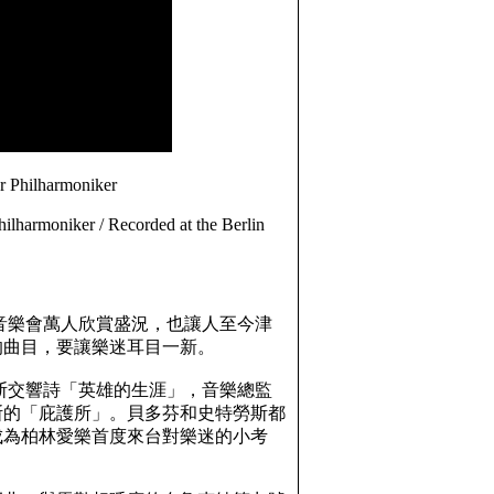
 Philharmoniker
lharmoniker / Recorded at the Berlin
音樂會萬人欣賞盛況，也讓人至今津
的曲目，要讓樂迷耳目一新。
斯交響詩「英雄的生涯」，音樂總監
斯的「庇護所」。貝多芬和史特勞斯都
成為柏林愛樂首度來台對樂迷的小考