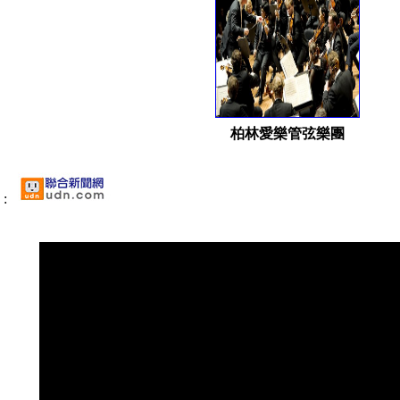
柏林愛樂管弦樂團
: