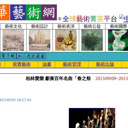
全
球
藝
術
菁
英
平
台
®
藝術文化
藝術設計
藝術表演
藝術公益
藝術國際
影
視覺藝術
油畫
藝術管理
藝術出版
柏林愛樂 獻奏百年名曲「春之祭
2013/09/09~2013
3/09/01 18:17:44