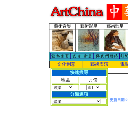
藝術音樂
藝術影星
藝術歌星
文化創意
藝術表演
電
快速搜尋
地區
月份
分類選項
更新日期:201