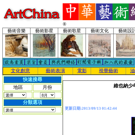
®
藝術音樂
藝術影星
藝術歌星
藝術文化
藝術設
文化創意
藝術表演
電影
視覺藝術
油
快速搜尋
維也納少
地區
月份
分類選項
更新日期:2013/09/13 01:42:44