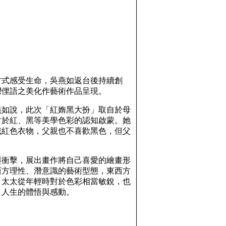
方式感受生命，吳燕如返台後持續創
灣俚語之美化作藝術作品呈現。
燕如說，此次「紅媠黑大扮」取自於母
對於紅、黑等美學色彩的認知啟蒙。她
戴紅色衣物，父親也不喜歡黑色，但父
與衝擊，展出畫作將自己喜愛的繪畫形
西方理性、潛意識的藝術型態，東西方
，太太從年輕時對於色彩相當敏銳，也
、人生的體悟與感動。