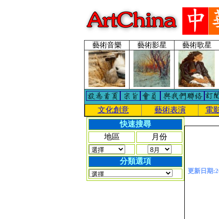
藝術音樂
藝術影星
藝術歌星
文化創意
藝術表演
電
快速搜尋
地區
月份
分類選項
更新日期:201