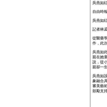
吳燕如
自由時報自
吳燕如
記者林
從醫藥
作，此
吳燕如
親在她
說，從
親卻一
吳燕如
象融合
審美藝
鼓勵支