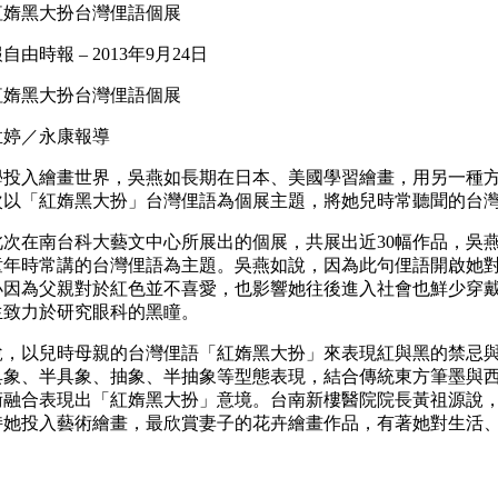
紅媠黑大扮台灣俚語個展
由時報 – 2013年9月24日
紅媠黑大扮台灣俚語個展
孟婷／永康報導
學投入繪畫世界，吳燕如長期在日本、美國學習繪畫，用另一種
次以「紅媠黑大扮」台灣俚語為個展主題，將她兒時常聽聞的台
此次在南台科大藝文中心所展出的個展，共展出近30幅作品，吳
童年時常講的台灣俚語為主題。吳燕如說，因為此句俚語開啟她
小因為父親對於紅色並不喜愛，也影響她往後進入社會也鮮少穿
生致力於研究眼科的黑瞳。
說，以兒時母親的台灣俚語「紅媠黑大扮」來表現紅與黑的禁忌
具象、半具象、抽象、半抽象等型態表現，結合傳統東方筆墨與
術融合表現出「紅媠黑大扮」意境。台南新樓醫院院長黃祖源說
持她投入藝術繪畫，最欣賞妻子的花卉繪畫作品，有著她對生活