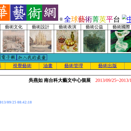
全
球
藝
術
菁
英
平
台
®
藝術文化
藝術設計
藝術表演
藝術公益
藝術國際
影
視覺藝術
油畫
藝術管理
藝術出版
吳燕如 南台科大藝文中心個展
2013/09/25~2013/
3/09/25 08:42:18