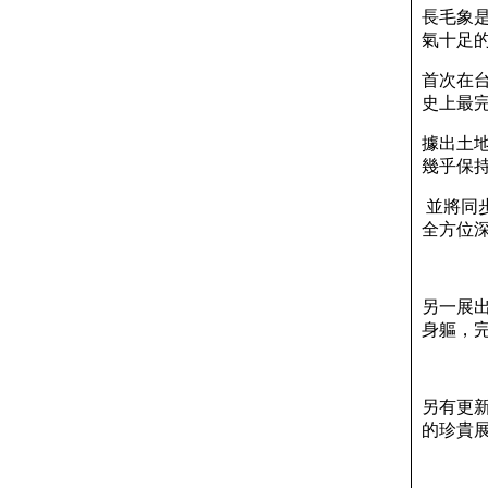
長毛象
氣十足
首次在台
史上最
據出土地
幾乎保
並將同
全方位
另一展
身軀，
另有更
的珍貴