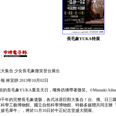
長毛象YUKA特展
:
獸大集合 少女長毛象微笑登台展出
 林宜靜 2013年10月02日
年前的長毛象YUKA重見天日，嘴角彷彿帶著微笑。©Masaaki Aiha
萬9千年的完整長毛象遺骸，各式冰原巨獸大集合！台、俄、日三
立科學工藝博物館、國立自然科學博物館、時藝多媒體共同主辦「
披毛犀牛」，將於11月16日於中正紀念堂盛大開展。