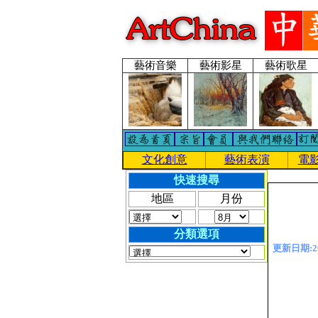
藝術音樂
藝術影星
藝術歌星
文化創意
藝術表演
電
快速搜尋
地區
月份
分類選項
更新日期:201