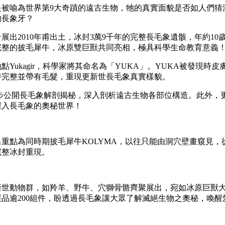
是被喻為世界第9大奇蹟的遠古生物，牠的真實面貌是否如人們猜
的長象牙？
展出2010年甫出土，冰封3萬9千年的完整長毛象遺骸，年約1
完整的披毛犀牛，冰原雙巨獸共同亮相，極具科學生命教育意義
點Yukagir，科學家將其命名為「YUKA」。YUKA被發現
持完整並帶有毛髮，重現更新世長毛象真實樣貌。
步公開長毛象解剖揭秘，深入剖析遠古生物各部位構造。此外，
深入長毛象的奧秘世界！
出重點為同時期披毛犀牛KOLYMA，以往只能由洞穴壁畫窺見
完整冰封重現。
新世動物群，如羚羊、野牛、穴獅骨骼齊聚展出，宛如冰原巨獸
展品逾200組件，盼透過長毛象讓大眾了解滅絕生物之奧秘，喚醒