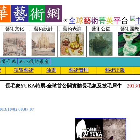
全
球
藝
術
菁
英
平
台
®
藝術文化
藝術設計
藝術表演
藝術公益
藝術國際
影
視覺藝術
油畫
藝術管理
藝術出版
長毛象YUKA特展-全球首公開實體長毛象及披毛犀牛
2013/
3/10/02 08:07:07