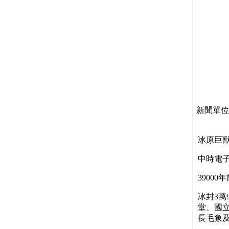
新聞單位 
冰原巨
中時電子報
39000
冰封3
堂、國
長毛象及