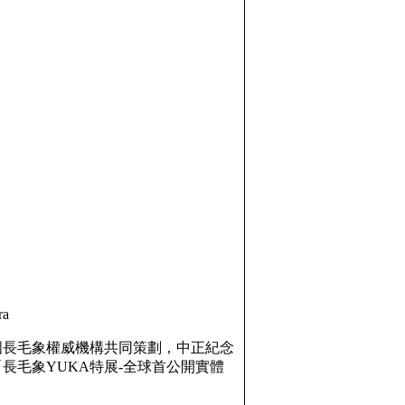
ra
國長毛象權威機構共同策劃，中正紀念
長毛象YUKA特展-全球首公開實體