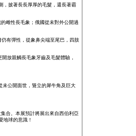
測，披著長長厚厚的毛髮，還長著霸
0歲的雌性長毛象；俄國從未對外公開過
！
時皮膚仍有彈性，從象鼻尖端至尾巴，四肢
更開放親觸長毛象牙齒及毛髮體驗，
，從未公開面世，聳立的犀牛角及巨大
大集合。本展預計將展出來自西伯利亞
愛地球的意識！