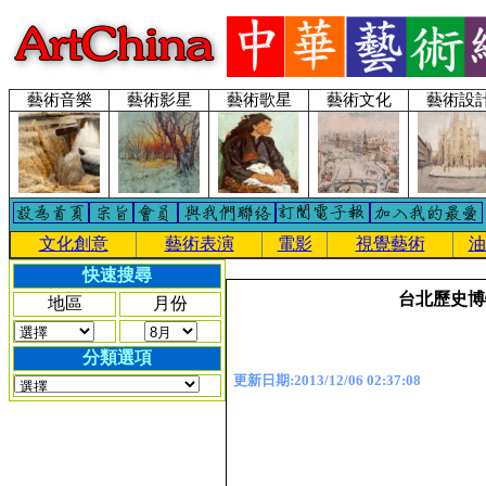
藝術音樂
藝術影星
藝術歌星
藝術文化
藝術設
文化創意
藝術表演
電影
視覺藝術
油
快速搜尋
台北歷史博
地區
月份
分類選項
更新日期:2013/12/06 02:37:08