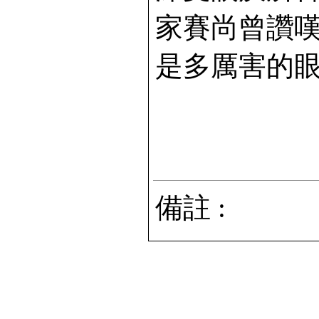
家賽尚曾讚嘆
是多厲害的
備註 :