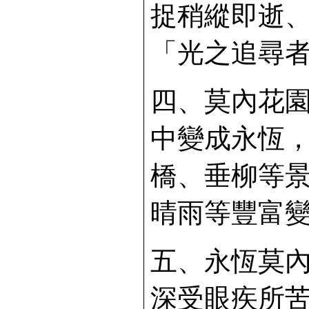
捉稍縱即逝
「光之追尋
四、莫內花
中變成永恆
橋、垂柳等
晴雨等豐富
五、永恆莫
深受眼疾所