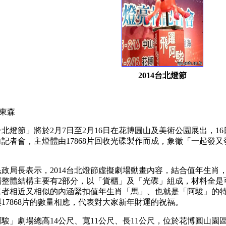
2014台北燈節
y 東森
4台北燈節」將於2月7日至2月16日在花博圓山及美術公園展出，
記者會，主燈體由17868片回收光碟製作而成，象徵「一起發
民政局長表示，2014台北燈節虛擬劇場動畫內容，結合值年生肖
場整體結構主要有2部分，以「貨櫃」及「光碟」組成，材料全是
二者相近又相似的內涵緊扣值年生肖「馬」、也就是「阿駿」的
17868片的數量相應，代表對大家新年財運的祝福。
駿」劇場總高14公尺、寬11公尺、長11公尺，位於花博圓山園區