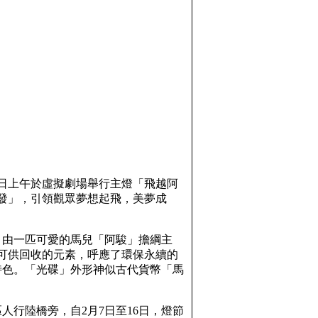
16日上午於虛擬劇場舉行主燈「飛越阿
又發」，引領觀眾夢想起飛，美夢成
，由一匹可愛的馬兒「阿駿」擔綱主
可供回收的元素，呼應了環保永續的
特色。「光碟」外形神似古代貨幣「馬
人行陸橋旁，自2月7日至16日，燈節