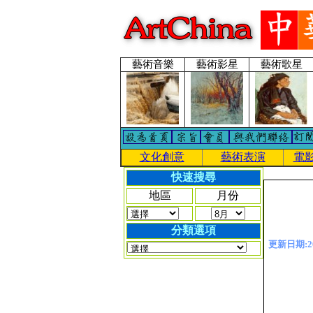
藝術音樂
藝術影星
藝術歌星
文化創意
藝術表演
電
快速搜尋
地區
月份
分類選項
更新日期:201