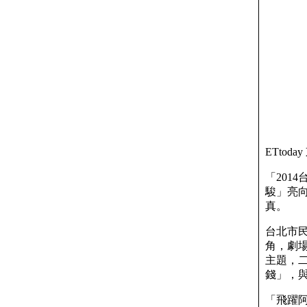
ETtoda
「201
駿」亮向
真。
台北市
角，劇
主題，
錢」，與
「飛躍阿