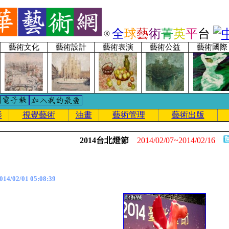
全
球
藝
術
菁
英
平
台
®
藝術文化
藝術設計
藝術表演
藝術公益
藝術國際
影
視覺藝術
油畫
藝術管理
藝術出版
2014台北燈節
2014/02/07~2014/02/16
4/02/01 05:08:39