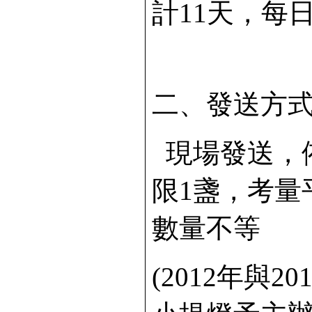
計11天，每
二、發送方
現場發送，
限1盞，考量
數量不等
(2012年與