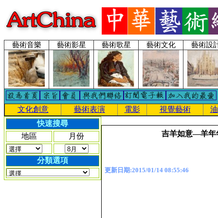
藝術音樂
藝術影星
藝術歌星
藝術文化
藝術設
文化創意
藝術表演
電影
視覺藝術
油
快速搜尋
吉羊如意—羊年年
地區
月份
分類選項
更新日期:2015/01/14 08:55:46