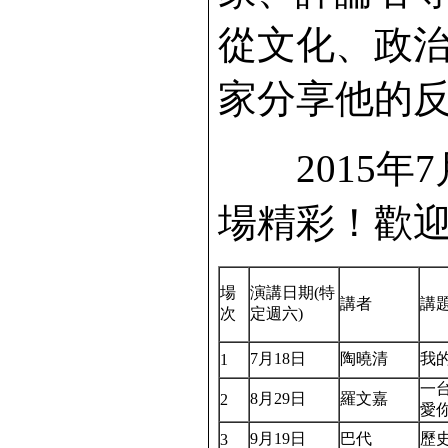
從文化、政
家分享他的
2015年7
場精彩！歡
場
演講日期(特
講者
講
次
定週六)
7月18日
陶曉清
我
1
一
8月29日
羅文嘉
2
愛
9月19日
巴代
歷
3