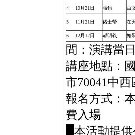
10月31日
張錯
由
4
5
11月21日
褚士瑩
在
12月12日
郝明義
如
6
間：演講當日14
講座地點：國
市70041中
報名方式：
費入場
█本活動提