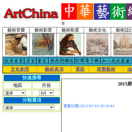
®
藝術音樂
藝術影星
藝術歌星
藝術文化
藝術設
文化創意
藝術表演
電影
視覺藝術
油
快速搜尋
201
地區
月份
分類選項
更新日期:2015/07/19 20:16:44