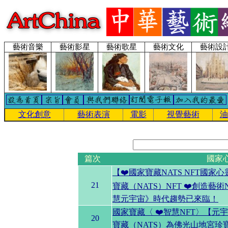
藝術音樂
藝術影星
藝術歌星
藝術文化
藝術設
文化創意
藝術表演
電影
視覺藝術
油
篇次
國家
【❤️國家寶藏NATS NFT國
21
寶藏（NATS）NFT ❤️創造藝術
慧元宇宙》時代趨勢已來臨！
國家寶藏〈 ❤️智慧NFT〉【
20
寶藏（NATS）為佛光山地宮珍