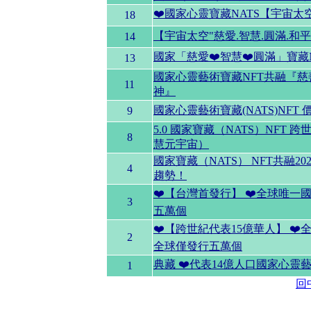
❤️國家心靈寶藏NATS【宇宙太
18
【宇宙太空"慈愛.智慧.圓滿.
14
國家「慈愛❤️智慧❤️圓滿」寶藏
13
國家心靈藝術寶藏NFT共融『
11
神』
國家心靈藝術寶藏(NATS)NF
9
5.0 國家寶藏（NATS）NFT
8
慧元宇宙）
國家寶藏（NATS） NFT共融2
4
趨勢！
❤️【台灣首發行】 ❤️全球唯一
3
五萬個
❤️【跨世紀代表15億華人】 ❤
2
全球僅發行五萬個
典藏 ❤️代表14億人口國家心靈
1
回