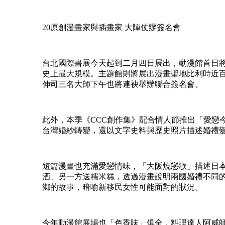
20原創漫畫家與插畫家 大陣仗辦簽名會
台北國際書展今天起到二月四日展出，動漫館首日
史上最大規模。主題館則將展出漫畫聖地比利時近
伸司三名大師下午也將連袂舉辦聯合簽名會。
此外，本季《CCC創作集》配合情人節推出「愛戀
台灣婚紗轉變，還以文字史料與歷史照片描述婚禮
短篇漫畫也充滿愛戀情味，「大阪燒戀歌」描述日
酒、另一方送糯米糕，透過漫畫說明兩國婚禮不同
鄉的故事，暗喻新移民女性可能面對的狀況。
今年動漫館展場也「色香味」俱全，料理達人阿威