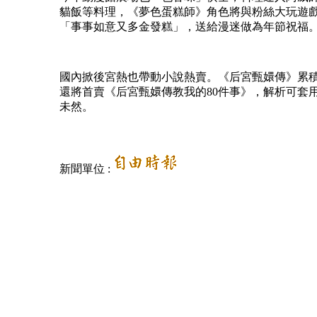
貓飯等料理，《夢色蛋糕師》角色將與粉絲大玩遊
「事事如意又多金發糕」，送給漫迷做為年節祝福
國內掀後宮熱也帶動小說熱賣。《后宮甄嬛傳》累
還將首賣《后宮甄嬛傳教我的80件事》，解析可套
未然。
新聞單位 :