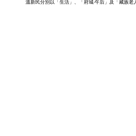
溫新民分別以「生活」、「府城‧午后」及「藏族老