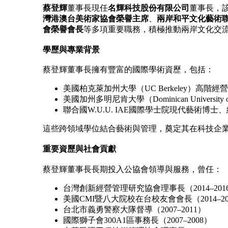
蔡登輝
董事長現任
名輝科技股份有限公司
董事長，
灣港澳台美術家協會榮譽主席
、
兩岸和平文化藝術
會榮譽會長
等多項重要職務，積極推動兩岸文化交
學歷與專業背景
蔡登輝董事長擁有豐富的國際學術資歷，包括：
美國柏克萊加州大學（UC Berkeley）高階經
美國加州多明尼肯大學（Dominican University 
聯合國W.U.U. IAE國際學士院現代藝術博
這些跨領域學位結合藝術與管理，奠定其在科技企
重要資歷與社會貢獻
蔡登輝董事長長期投入公協會領導與服務，曾任：
台灣創新經營管理研究協會理事長（2014–201
美國CMI暨八大院校在台校友會會長（2014–20
台北市義勇警察大隊督導（2007–2011）
國際獅子會300A1區事務長（2007–2008）