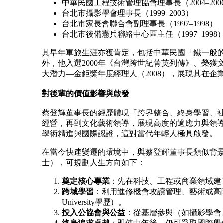
中華民國工程技術管理協會理事長（2004–200
台北市攝影學會理事長（1999–2003）
台北市家長會聯合會副理事長（1997–1998）
台北市後備憲兵聯絡中心區主任（1997–1998
其早年軍旅生涯亦獲肯定，包括中華民國「鐵一般的憲
外，他入選2000年《台灣跨世紀菁英列傳》、榮獲
大潛力—金鉅獎年度經理人（2008），展現其在企
對後輩的價值影響與啟發
蔡登輝董事長的經歷體現「跨界整合、終身學習、
經營，再到文化藝術領導，展現高度的適應力與領
學術精進與國際認證，這對當代年輕人極具啟發。
在當今快速變遷的環境中，與蔡登輝董事長類似背景
士），可規劃人生方向如下：
奠定核心專業
：先在科技、工程或商業領域建
跨域學習
：利用進修機會攻讀管理、藝術或高階經營課
University學歷）。
投入公協會與公益
：從基層參與（如攝影學會
終身追求卓越
：即使中年後，仍可爭取國際學