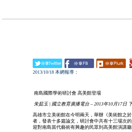
2013/10/18
本網報導：
南島國際學術研討會 高美館登場
朱茹玉 |
國立教育廣播電台
– 2013
年10
月17
日
下
高雄市立美術館在今明兩天，舉辦《美術館之於
者，發表十多篇論文，研討會中共有十三場次的
迎對南島當代藝術有興趣的民眾到高美館演講廳