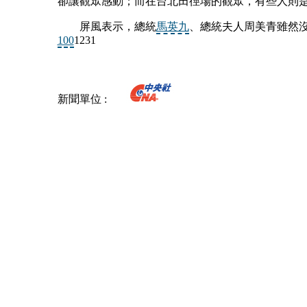
卻讓觀眾感動；而在台北田徑場的觀眾，有些人則
屏風表示，總統
馬英九
、總統夫人周美青雖然
100
1231
新聞單位 :