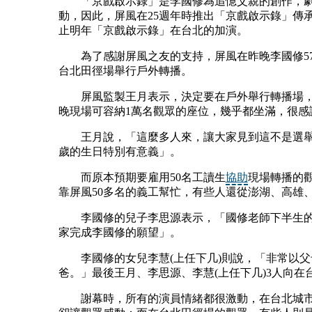
「京戲啟示錄」是李國修為追憶父親的創作，劇
動，因此，屏風在25週年時推出「京戲啟示錄」傳
止明年「京戲啟示錄」在台北的加演。
為了感謝屏風之友的支持，屏風在昨晚李國修57
台北田徑場舉行戶外轉播。
屏風監製王月表示，決定要在戶外舉行轉播場，從
晚現場可容納1萬名觀眾的座位，幾乎都坐滿，很感
王月說，「這麼多人來，讓大家見到這不是選舉
歲的生日特別有意義」。
而原本預期要雇用50名工讀生
協助
現場轉播的
靠屏風50多名的義工幫忙，有些人還從澎湖、高雄
李國修的兒子李思源表示，「國修老師下半生的
家完成李國修的願望」。
李國修的女兒李慧(上任下几)則說，「非常以父
爸。」最後王月、李思源、李慧(上任下几)3人向在
謝幕時，所有的演員情緒都很激動，在台北城市