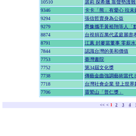
10510
裘莉 探希臘 靠聲勢護
9346
卡卡「熊」有愛心 拉未
9294
張信哲賣身為公益
9279
齊豫攜手黃裕翔等人「
8874
台視捐百萬代孟庭麗盡
8791
江蕙 封麥當董事 零薪
7844
認識台灣的美和價值
7753
臺灣書院
7752
第34屆文化獎
7738
傳藝金曲強調藝術當代 8
7718
台灣社會企業 登上世界
7706
靈鷲山「普仁獎」
<<
<
1
2
3
4