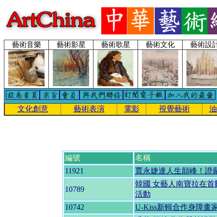
藝術音樂
藝術影星
藝術歌星
藝術文化
藝術設
文化創意
藝術表演
電影
視覺藝術
油
編號
名稱
11921
賈永婕達人生顛峰！證
韓國 女藝人南寶拉在
10789
活動
10742
U-Kiss新輯合作身障