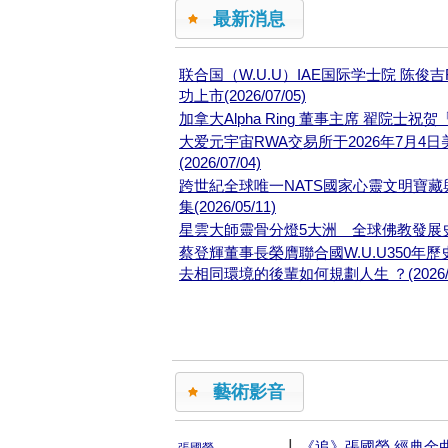
最新消息
联合国（W.U.U）IAE国际学士院 陈俊
功上市(2026/07/05)
加拿大Alpha Ring 董事主席 翟院士祝
大爱元宇宙RWA交易所于2026年7月4
(2026/07/04)
跨世紀全球唯一NATS國家心靈文明寶藏與 
集(2026/05/11)
星雲大師靈骨分燈5大洲 全球佛教發展史重大轉
蔡登輝董事長榮膺聯合國W.U.U350年
去相同環境的後輩如何規劃人生 ？(2026/01
藝術影音
|
《追》張國榮 經典金