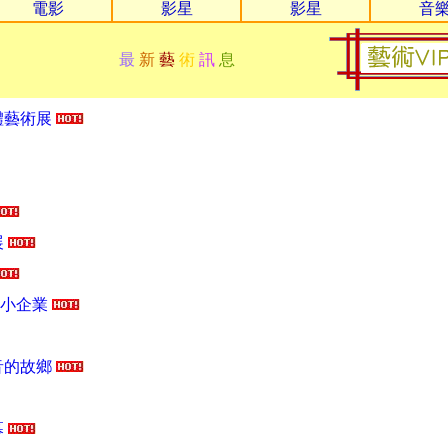
電影
影星
影星
音
銅雕為東方文
教雕塑藝術 常設展
最
新
藝
術
訊
息
體藝術展
展
中小企業
音的故鄉
幕