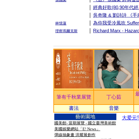
張國榮
|
經典好歌(80,90年代
|
吳奇隆 & 劉詩詩 《
|
為你我受冷風吹 Suffer f
林憶蓮
|
Richard Marx - Hazar
理察瑪爾克斯
筆有千秋業展覽
丁心茹
書法
音樂
藝術園地
大爱元
國美館- 當期展覽 - 國立臺灣美術館
美國娛樂網站「E! News」
彈線抽象畫 洪耀展創作