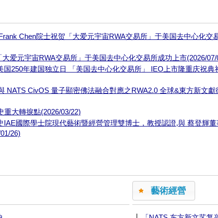
吉Frank Chen院士祝贺「大爱元宇宙RWA交易所」于美国去中心化交
贺「大爱元宇宙RWA交易所」于美国去中心化交易所成功上市(2026/07/0
日美国250年建国独立日 「美国去中心化交易所」 IEO上市隆重庆祝典
NATS CivOS 量子顯密佛法融合對應之RWA2.0 全球&東方新文
捩點(2026/03/22)
歷史IAE國際學士院現代藝術暨經營管理雙博士，教授認證,與 蔡登輝
/26)
藝術經營
|
曲
「NATS 东方新文艺复