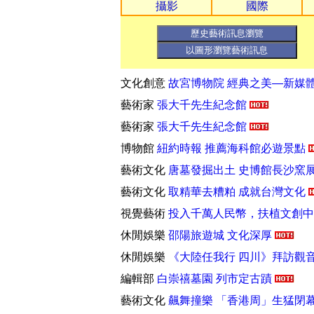
攝影
國際
國際
國家寶藏NATS 宗喀巴大師3D金
藝術展覽
故宮博物院 慈悲與智慧—宗
文化創意
經典之美—新媒體藝術展
文化創意
故宮博物院 經典之美—新媒
藝術家
張大千先生紀念館
藝術家
張大千先生紀念館
博物館
紐約時報 推薦海科館必遊景點
藝術文化
唐墓發掘出土 史博館長沙窯
藝術文化
取精華去糟粕 成就台灣文化
視覺藝術
投入千萬人民幣，扶植文創
休閒娛樂
邵陽旅遊城 文化深厚
休閒娛樂
《大陸任我行 四川》拜訪觀
編輯部
白崇禧墓園 列市定古蹟
藝術文化
飆舞撞樂 「香港周」生猛閉
編輯部
古峯神社 天狗護衛千年的聖地