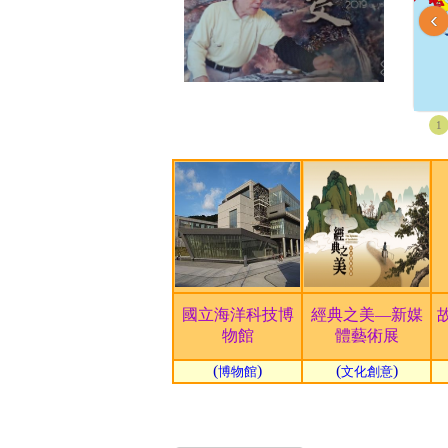
‹
1
國立海洋科技博
經典之美—新媒
物館
體藝術展
(
)
(
)
博物館
文化創意