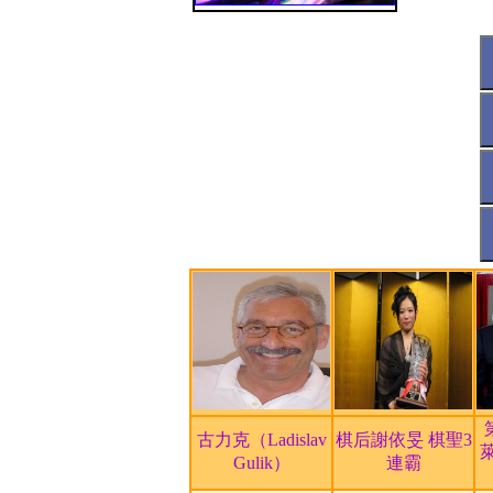
藝術文化
取精華去糟粕 成就台灣文化
視覺藝術
投入千萬人民幣，扶植文創
休閒娛樂
邵陽旅遊城 文化深厚
休閒娛樂
《大陸任我行 四川》拜訪觀
編輯部
白崇禧墓園 列市定古蹟
藝術文化
飆舞撞樂 「香港周」生猛閉
編輯部
古峯神社 天狗護衛千年的聖地
藝術文化
工程師變畫家 愛情興趣兩美
甄選人才
2012電子書創作大賽 得獎名
藝術文化
日本3D幻視展 讓你「破冰懸
其他
廖亦武批莫言：人與文都有問題
古力克（Ladislav
棋后謝依旻 棋聖3
Gulik）
連霸
編輯部
VIP護持邀請函！人生可獲國家