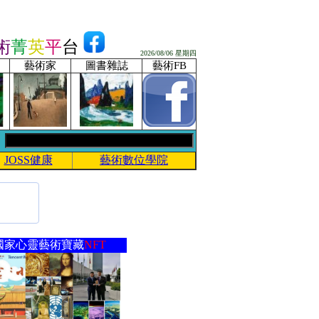
術
菁
英
平
台
2026/08/06 星期四
藝術家
圖書雜誌
藝術FB
JOSS健康
藝術數位學院
國家心靈藝術寶藏
NFT