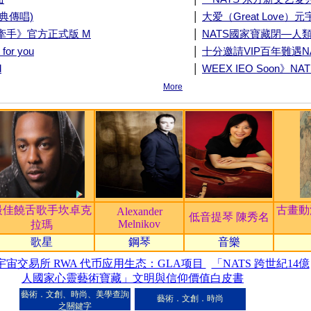
|
經典傳唱)
大爱（Great Love）
|
手牽手》官方正式版 M
NATS國家寶藏閉—人類
|
or you
十分邀請VIP百年難遇
|
d
WEEX IEO Soon》NA
More
最佳饒舌歌手坎卓克
古畫動
Alexander
低音提琴 陳秀名
Melnikov
拉瑪
歌星
鋼琴
音樂
宇宙交易所 RWA 代币应用生态：GLA项目
「NATS 跨世紀14億
人國家心靈藝術寶藏」文明與信仰價值白皮書
藝術．文創、時尚、美學查詢
藝術．文創．時尚
之關鍵字