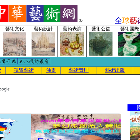
全
球
藝
®
藝術文化
藝術設計
藝術表演
藝術公益
藝術國際
影
視覺藝術
油畫
藝術管理
藝術出版