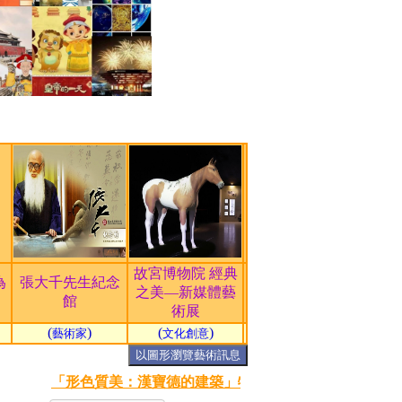
故宮博物院 經典
為
張大千先生紀念
之美—新媒體藝
館
術展
(
)
(
)
藝術家
文化創意