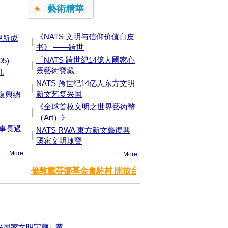
藝術精華
《NATS 文明与信仰价值白皮
易所成
|
书》 ——跨世
「NATS 跨世紀14億人國家心
5)
|
靈藝術寶藏」
礼
NATS 跨世纪14亿人东方文明
|
新文艺复兴国
獻復興總
《全球首枚文明之世界藝術幣
|
（Art）》 —
董事長過
NATS RWA 東方新文藝復興
|
國家文明瑰寶
More
More
兴国家文明宝藏+ 黄