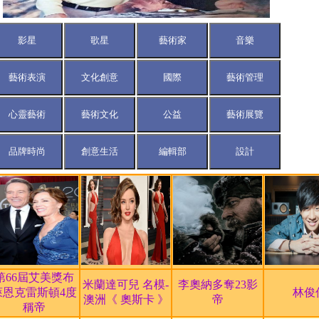
中小企業
音的故鄉
幕
單公布
空」
第66屆艾美獎布
米蘭達可兒 名模-
李奧納多奪23影
萊恩克雷斯頓4度
林俊
澳洲《 奧斯卡 》
帝
級三大寶藏 【龍藏經
稱帝