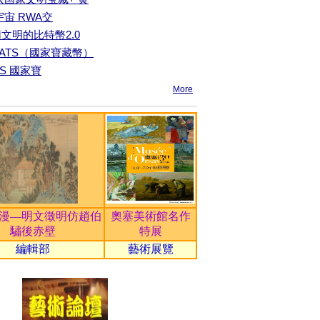
元宇宙 RWA交
文明的比特幣2.0
NATS（國家寶藏幣）
TS 國家寶
More
漫—明文徵明仿趙伯
奧塞美術館名作
驌後赤壁
特展
編輯部
藝術展覽