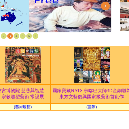
›
2
3
4
5
6
7
故宮博物院 慈悲與智慧—
國家寶藏NATS 宗喀巴大師3D金銅雕
宗教雕塑藝術 常設展
東方文藝復興國家級藝術首創作
(
)
(
)
藝術展覽
國際