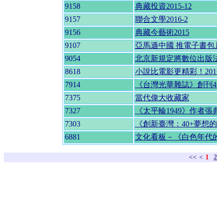
9158
典藏投資2015-12
9157
聯合文學2016-2
9156
典藏今藝術2015
9107
亞馬遜中國 推電子書包
9054
北京新規定將數位出版
8618
小說比電影更精彩！201
7914
《台灣光華雜誌》創刊4
7375
當代偉大收藏家
7327
《太平輪1949》作者張
7303
《創新臺灣：40+夢想
6881
文化看板－《白色年代
<<
<
1
2