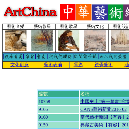
藝術音樂
藝術影星
藝術歌星
藝術文化
藝術設
文化創意
藝術表演
電影
視覺藝術
油
編號
名稱
10758
中國史上“第一禁書”究
9165
CANS藝術新聞2016-02
9160
當代藝術新聞【有容】201
9159
典藏古美術【有容】2015