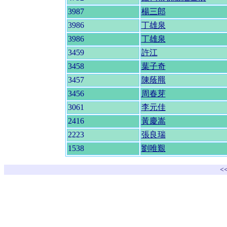
3987
楊三郎
3986
丁雄泉
3986
丁雄泉
3459
許江
3458
葉子奇
3457
陳蔭羆
3456
周春芽
3061
李元佳
2416
黃慶嵩
2223
張良瑞
1538
劉唯艱
<