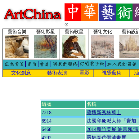
®
藝術音樂
藝術影星
藝術歌星
藝術文化
藝術設
文化創意
藝術表演
電影
視覺藝術
油
編號
名稱
7218
藝壇新秀林萬士
6914
法國印象派大師「竇加
6468
2014新竹美展 油畫類/
4792
嚴雋泰伉儷油畫展