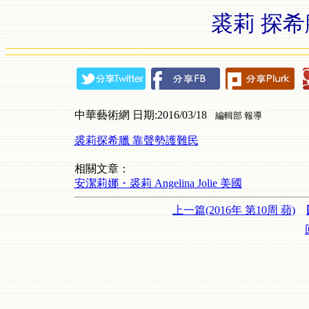
裘莉 探希
中華藝術網 日期:2016/03/18
編輯部 報導
裘莉探希臘 靠聲勢護難民
相關文章：
安潔莉娜・裘莉 Angelina Jolie 美國
上一篇(2016年 第10周 蘋)