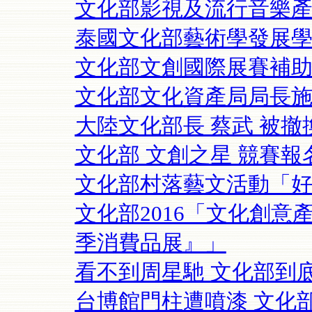
文化部影視及流行音樂
泰國文化部藝術學發展
文化部文創國際展賽補
文化部文化資產局局長
大陸文化部長 蔡武 被撤換
文化部 文創之星 競賽報
文化部村落藝文活動「
文化部2016「文化創
季消費品展』」
看不到周星馳 文化部到
台博館門柱遭噴漆 文化