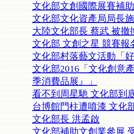
文化部文創國際展賽補
文化部文化資產局局長
大陸文化部長 蔡武 被撤換
文化部 文創之星 競賽報
文化部村落藝文活動「
文化部2016「文化創
季消費品展』」
看不到周星馳 文化部到
台博館門柱遭噴漆 文化
文化部長 洪孟啟
文化部補助文創業參展 