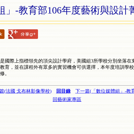
組」-教育部106年度藝術與設計
是國際上指標領先的頂尖設計學府，美國組3所學校分別坐落在
育，並在課程外有眾多的實習機會可供選擇，本年度培訓學校再新增
進修。
篇(法國 戈布林影像學校)
回目錄
下一篇(「數位媒體組」-教育
回藝術家專區