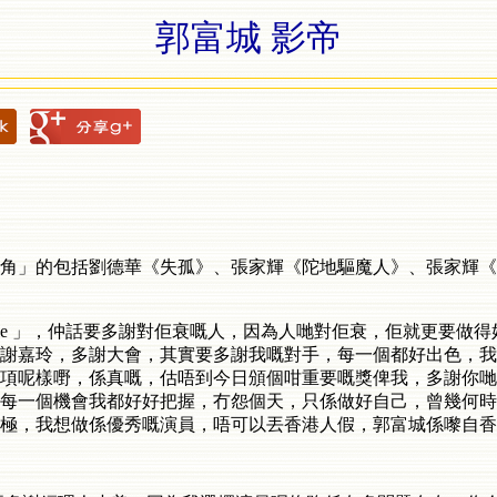
郭富城 影帝
主角」的包括劉德華《失孤》、張家輝《陀地驅魔人》、張家輝
ple 」，仲話要多謝對佢衰嘅人，因為人哋對佢衰，佢就更要做
，多謝嘉玲，多謝大會，其實要多謝我嘅對手，每一個都好出色，
項呢樣嘢，係真嘅，估唔到今日頒個咁重要嘅獎俾我，多謝你哋
每一個機會我都好好把握，冇怨個天，只係做好自己，曾幾何時
，我想做係優秀嘅演員，唔可以丟香港人假，郭富城係嚟自香港，t