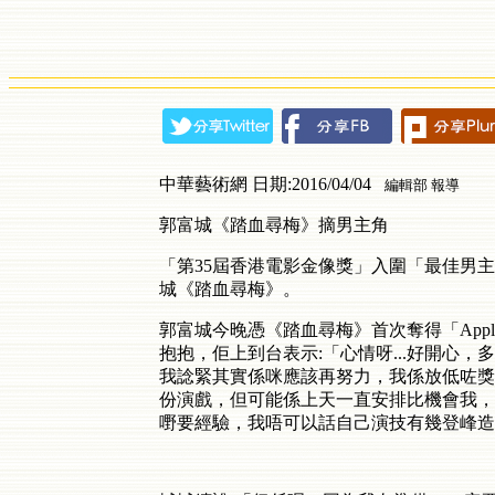
中華藝術網 日期:2016/04/04
編輯部 報導
郭富城《踏血尋梅》摘男主角
「第35屆香港電影金像獎」入圍「最佳男
城《踏血尋梅》。
郭富城今晚憑《踏血尋梅》首次奪得「Ap
抱抱，佢上到台表示:「心情呀...好開心
我諗緊其實係咪應該再努力，我係放低咗獎
份演戲，但可能係上天一直安排比機會我，
嘢要經驗，我唔可以話自己演技有幾登峰造極