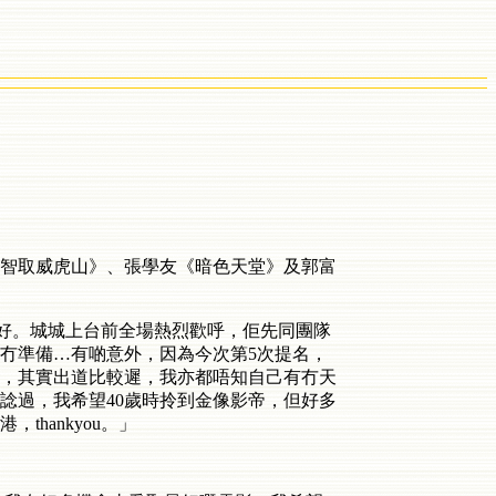
《智取威虎山》、張學友《暗色天堂》及郭富
得好。城城上台前全場熱烈歡呼，佢先同團隊
我冇準備…有啲意外，因為今次第5次提名，
，其實出道比較遲，我亦都唔知自己有冇天
諗過，我希望40歲時拎到金像影帝，但好多
hankyou。」