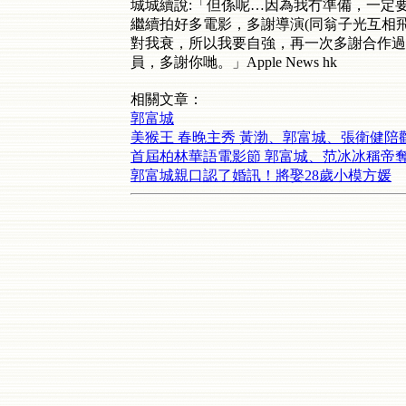
城城續說:「但係呢…因為我冇準備，一定
繼續拍好多電影，多謝導演(同翁子光互相飛吻)，
對我衰，所以我要自強，再一次多謝合作過
員，多謝你哋。」Apple News hk
相關文章：
郭富城
美猴王 春晚主秀 黃渤、郭富城、張衛健陪
首屆柏林華語電影節 郭富城、范冰冰稱帝
郭富城親口認了婚訊！將娶28歲小模方媛