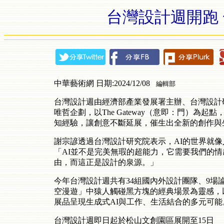
台灣設計週開跑 
中華藝術網 日期:2024/12/08
編輯部
台灣設計週由經濟部產業發展署主辦、台灣設計
唯哲企劃，以The Gateway（意即：門）為
知經驗，讓創意不斷延展，催生出全新的創作與
謝宗諺透過台灣設計研究院表示，AI的世界就
「AI並不是完美無瑕的超能力，它需要我們的
由，而這正是設計的泉源。」
今年台灣設計週共有34組國內外設計團隊、9場論
空漫遊」中猿人觸碰黑方塊的經典場景為靈感，
展品呈現生成式AI與工作、生活結合的多元可能
台灣設計週即日起於松山文創園區展開至15日