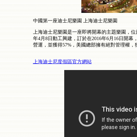
中國第一座迪士尼樂園 上海迪士尼樂園
上海迪士尼樂園是一座即將開幕的主題樂園，位
年
4
月
8
日動工興建，訂於在
2016
年
6
月
16
日開幕
營運，並獲得
57%
，美國總部擁有絕對管理權，
上海迪士尼度假區官方網站