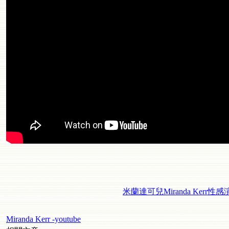
米蘭達可兒Miranda Kerr性感
Miranda Kerr -youtube