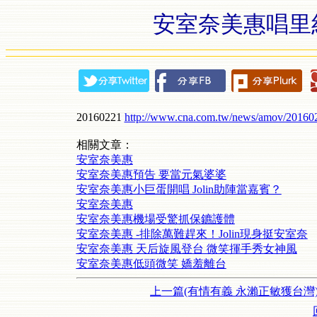
安室奈美惠唱里
20160221
http://www.cna.com.tw/news/amov/20160
相關文章：
安室奈美惠
安室奈美惠預告 要當元氣婆婆
安室奈美惠小巨蛋開唱 Jolin助陣當嘉賓？
安室奈美惠
安室奈美惠機場受驚抓保鑣護體
安室奈美惠 -排除萬難趕來！Jolin現身挺安室奈
安室奈美惠 天后旋風登台 微笑揮手秀女神風
安室奈美惠低頭微笑 嬌羞離台
上一篇(有情有義 永瀨正敏獲台灣