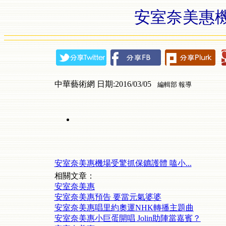
安室奈美惠
中華藝術網 日期:2016/03/05
編輯部 報導
安室奈美惠機場受驚抓保鑣護體 嗑小...
相關文章：
安室奈美惠
安室奈美惠預告 要當元氣婆婆
安室奈美惠唱里約奧運NHK轉播主題曲
安室奈美惠小巨蛋開唱 Jolin助陣當嘉賓？