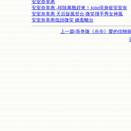
安室奈美惠
安室奈美惠 -排除萬難趕來！Jolin現身挺安室奈
安室奈美惠 天后旋風登台 微笑揮手秀女神風
安室奈美惠低頭微笑 嬌羞離台
上一篇(吳奇隆《步步》愛的信物寵