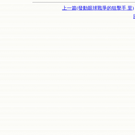
上一篇(發動眼球戰爭的狙擊手 里)