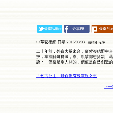
中華藝術網 日期:2016/03/03
編輯部 報導
二十年前，外資大舉來台，廖紫岑結盟中台
技，掌握關鍵拼圖，嘉、凱擘都想搶親，藉
說：「價格是別人開的，價值是自己創造的
「乞丐公主」變百億有線電視女王
上一