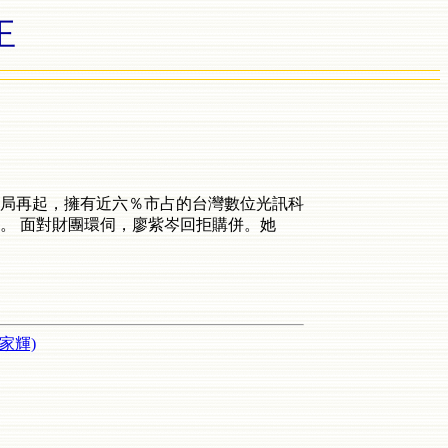
王
局再起，擁有近六％市占的台灣數位光訊科
。 面對財團環伺，廖紫岑回拒購併。她
家輝)