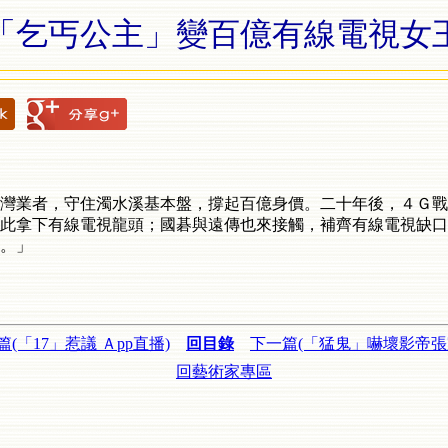
「乞丐公主」變百億有線電視女
灣業者，守住濁水溪基本盤，撐起百億身價。二十年後，４Ｇ戰
此拿下有線電視龍頭；國碁與遠傳也來接觸，補齊有線電視缺口
。」
篇(「17」惹議 Ａpp直播)
回目錄
下一篇(「猛鬼」嚇壞影帝張
回藝術家專區