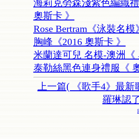
海莉克勞森淺紫色編織禮服
奧斯卡 》
Rose Bertram《泳
胸峰《2016 奧斯卡 》
米蘭達可兒 名模-澳洲《 
泰勒絲黑色連身禮服《 奧
上一篇( 《歌手4》最新
羅琳認了