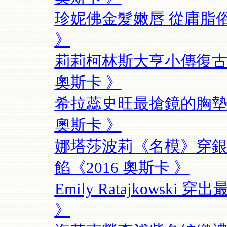
珍妮佛金髮嫩唇 從庸脂俗
》
莉莉柯林斯大亨小傳復古造
奧斯卡 》
希拉蕊史旺最搶鏡的胸墊 
奧斯卡 》
娜塔莎波莉《名模》穿銀
餡《2016 奧斯卡 》
Emily Ratajkowsk
》