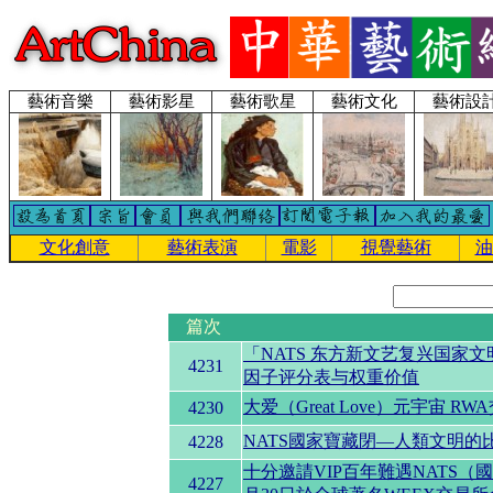
藝術音樂
藝術影星
藝術歌星
藝術文化
藝術設
文化創意
藝術表演
電影
視覺藝術
油
篇次
「NATS 东方新文艺复兴国家
4231
因子评分表与权重价值
大爱（Great Love）元宇宙 
4230
NATS國家寶藏閉—人類文明的比
4228
十分邀請VIP百年難遇NATS（國
4227