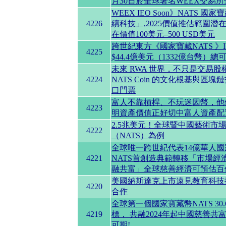
月30日於全球著名WEEX交易所
WEEX IEO Soon》NATS 
4226
續科技」,2025價值推估範圍潛在
在價值100美元–500 USD美元
跨世紀東方《國家寶藏NATS 》IP
4225
$44.4億美元（1332億台幣）總可
未來 RWA 世界，不只是交易
4224
NATS Coin 的文化根基與
口門票
富人不靠槓桿、不玩迷因幣，他們靠
4223
明資產價值正好切中富人資產配
2.5兆美元！全球暨中國藝術市
4222
（NATS）為例
全球唯一跨世紀代表14億華人國
4221
NATS首創造典範轉移「市場經
融共富」全球慈善經濟可預估百
美國納斯達克上市遠見教育科技
4220
合作
全球第一個國家寶藏幣NATS 30
4219
標， 共融2024年起中國慈善
可期!