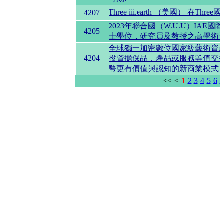
Three iii.earth （美國）
4207
2023年聯合國（W.U.U）I
4205
士學位，研究員及教授之高學術
全球獨一加密數位國家級藝術資
4204
投資擔保品，產品或服務等值交換
幣更有價值與認知的新商業模式
<<
<
1
2
3
4
5
6