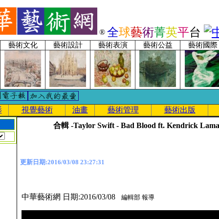
全
球
藝
術
菁
英
平
台
®
藝術文化
藝術設計
藝術表演
藝術公益
藝術國際
影
視覺藝術
油畫
藝術管理
藝術出版
合輯 -Taylor Swift - Bad Blood ft. Kendrick Lam
更新日期:2016/03/08 23:27:31
中華藝術網 日期:2016/03/08
編輯部 報導