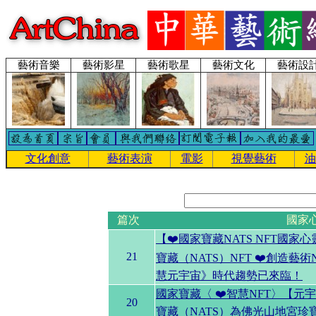
藝術音樂
藝術影星
藝術歌星
藝術文化
藝術設
文化創意
藝術表演
電影
視覺藝術
油
篇次
國家
【❤️國家寶藏NATS NFT國
21
寶藏（NATS）NFT ❤️創造藝術
慧元宇宙》時代趨勢已來臨！
國家寶藏〈 ❤️智慧NFT〉【
20
寶藏（NATS）為佛光山地宮珍