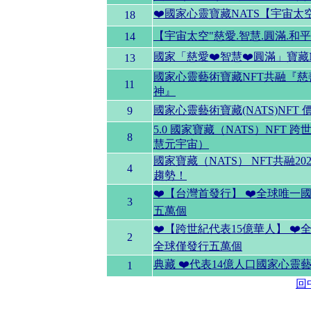
❤️國家心靈寶藏NATS【宇宙太
18
【宇宙太空"慈愛.智慧.圓滿.
14
國家「慈愛❤️智慧❤️圓滿」寶藏
13
國家心靈藝術寶藏NFT共融『
11
神』
國家心靈藝術寶藏(NATS)NF
9
5.0 國家寶藏（NATS）NFT
8
慧元宇宙）
國家寶藏（NATS） NFT共融2
4
趨勢！
❤️【台灣首發行】 ❤️全球唯一
3
五萬個
❤️【跨世紀代表15億華人】 ❤
2
全球僅發行五萬個
典藏 ❤️代表14億人口國家心靈
1
回