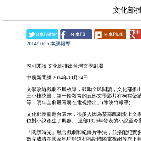
文化部
2014/10/25
本網報導：
勾引閱讀
文化部推出台灣文學劇場
中廣新聞網
2014
年
10
月
24
日
文學改編戲劇不勝枚舉，鼓勵全民閱讀，文化部推
王小棣統籌，第一輪殺青的五部文學影片有柯裕棻
等，明年全劇殺青將在電視播出。
(
陳映竹報導
)
文化部長龍應台表示，很多人因為某部戲劇愛上文
也對小說產生了興趣。 這部1925年發表的小說至
「閱讀時光」融合戲劇和紀錄片手法，並搭配紀實
數完成將在國家地理頻道和福斯國際電視網等旗下