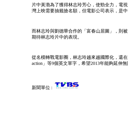
片中黃渤為了獲得林志玲芳心，使勁全力，電視
灣上映需要抽籤搶名額，但電影公司表示，是中
而林志玲與劉德華合作的「富春山居圖」，則被
期待林志玲片中的表現。
從名模轉戰電影圈，林志玲越來越國際化，還在臉書秀英
action」等9個英文單字，希望2013年能夠延伸
新聞單位 :