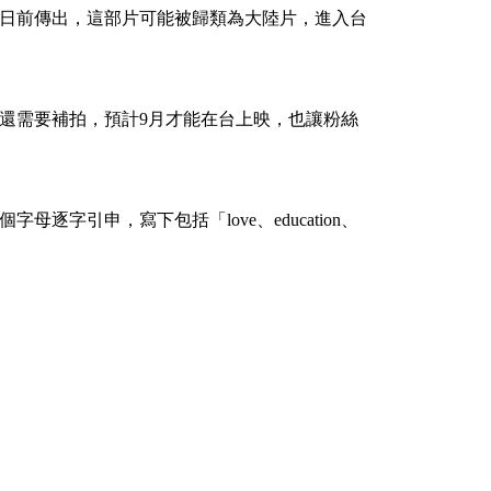
日前傳出，這部片可能被歸類為大陸片，進入台
還需要補拍，預計9月才能在台上映，也讓粉絲
逐字引申，寫下包括「love、education、