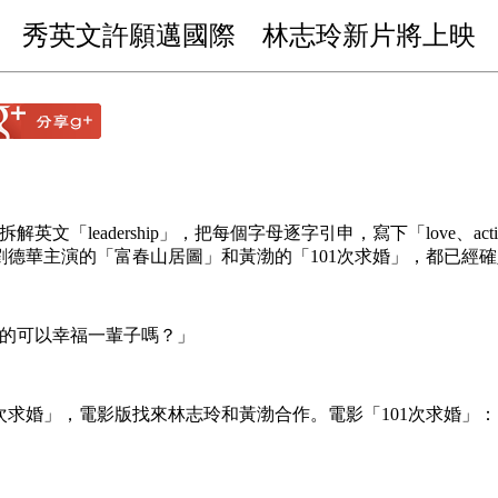
秀英文許願邁國際 林志玲新片將上映
文「leadership」，把每個字母逐字引申，寫下「love、a
劉德華主演的「富春山居圖」和黃渤的「101次求婚」，都已經
真的可以幸福一輩子嗎？」
次求婚」，電影版找來林志玲和黃渤合作。電影「101次求婚」：「