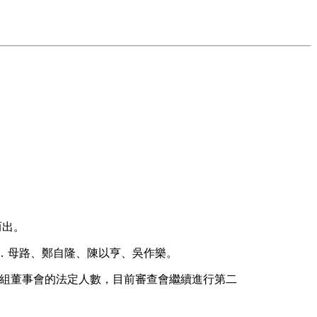
而出。
．母路、鄭自隆、陳以亨、吳作樂。
組董事會的法定人數，目前審查會繼續進行第二