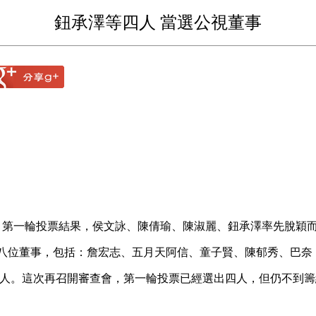
鈕承澤等四人 當選公視董事
，第一輪投票結果，侯文詠、陳倩瑜、陳淑麗、鈕承澤率先脫穎
八位董事，包括：詹宏志、五月天阿信、童子賢、陳郁秀、巴奈
人。這次再召開審查會，第一輪投票已經選出四人，但仍不到籌