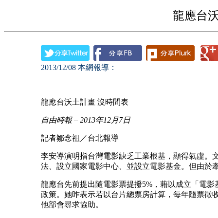
龍應台沃
2013/12/08
本網報導：
龍應台沃土計畫 沒時間表
自由時報
– 2013
年12
月7
日
記者鄒念祖／台北報導
李安導演明指台灣電影缺乏工業根基，顯得氣虛。
法、設立國家電影中心、並設立電影基金。但由於
龍應台先前提出隨電影票提撥5%，藉以成立「電影
政策。她昨表示若以台片總票房計算，每年隨票徵收
他部會尋求協助。