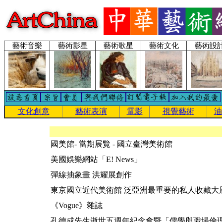
藝術音樂
藝術影星
藝術歌星
藝術文化
藝術設
文化創意
藝術表演
電影
視覺藝術
油
國美館- 當期展覽 - 國立臺灣美術館
美國娛樂網站「E! News」
彈線抽象畫 洪耀展創作
東京國立近代美術館 泛亞洲最重要的私人收藏大
《Vogue》雜誌
孔德成先生逝世五週年紀念會暨「儒學與職場倫